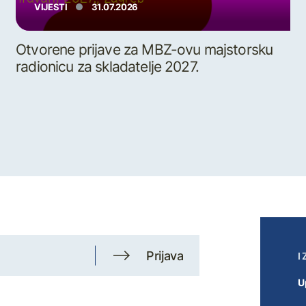
VIJESTI
31.07.2026
Otvorene prijave za MBZ-ovu majstorsku
radionicu za skladatelje 2027.
Prijava
I
U