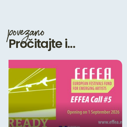
povezano
Pročitajte i...