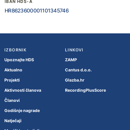
IBAN HDS-A
HR8623600001101345746
IZBORNIK
LINKOVI
Upoznajte HDS
ZAMP
Aktualno
Cantus d.o.o.
Projekti
Glazba.hr
Aktivnosti članova
RecordingPlusScore
Članovi
Godišnje nagrade
Natječaji