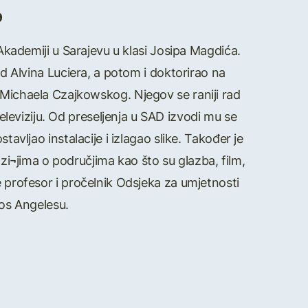
9
Akademiji u Sarajevu u klasi Josipa Magdića.
d Alvina Luciera, a potom i doktorirao na
ichaela Czajkowskog. Njegov se raniji rad
televiziju. Od preseljenja u SAD izvodi mu se
avljao instalacije i izlagao slike. Također je
¬jima o područjima kao što su glazba, film,
je profesor i pročelnik Odsjeka za umjetnosti
os Angelesu.