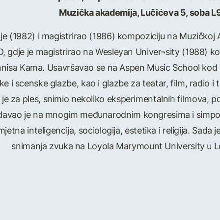
Muzička akademija, Lučićeva 5, soba L
je (1982) i magistrirao (1986) kompoziciju na Muzičkoj 
, gdje je magistrirao na Wesleyan Univer¬sity (1988) ko
nnisa Kama. Usavršavao se na Aspen Music School kod M
ke i scenske glazbe, kao i glazbe za teatar, film, radio i 
je za ples, snimio nekoliko eksperimentalnih filmova, post
redavao je na mnogim međunarodnim kongresima i simpozi
tna inteligencija, sociologija, estetika i religija. Sada 
snimanja zvuka na Loyola Marymount University u L