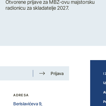
Otvorene prijave za MBZ-ovu majstorsku
radionicu za skladatelje 2027.
Prijava
I
U
A
ADRESA
P
Berislavićeva 9,