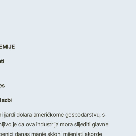
EMIJE
ti
es
lazbi
milijardi dolara američkome gospodarstvu, s
ivo je da ova industrija mora slijediti glavne
enici danas manje skloni mijenjati akorde