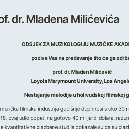
f. dr. Mladena Milićevića
ODSJEK ZA MUZIKOLOGIJU MUZIČKE AKAD
poziva Vas na predavanje što će ga održa
prof. dr. Mladen Milićević
Loyola Marymount University, Los Angel
Nestajanje melodije u holivudskoj filmskoj g
merička filmska industrija godišnje doprinosi s oko 30 
. ovaj udio popeti na gotovo 40 milijardi dolara, razumlj
 kvantitativne glazbene studije pokazale su da su glazb