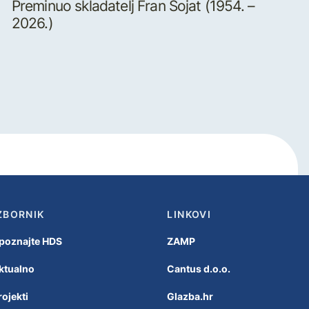
Preminuo skladatelj Fran Šojat (1954. –
2026.)
ZBORNIK
LINKOVI
poznajte HDS
ZAMP
ktualno
Cantus d.o.o.
rojekti
Glazba.hr