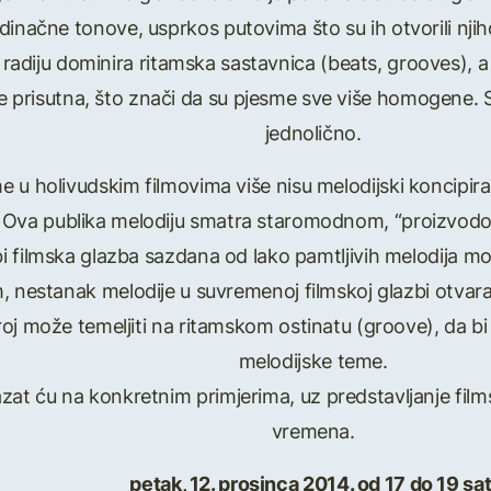
edinačne tonove, usprkos putovima što su ih otvorili nji
radiju dominira ritamska sastavnica (beats, grooves), 
e prisutna, što znači da su pjesme sve više homogene.
jednolično.
e u holivudskim filmovima više nisu melodijski koncipira
ci. Ova publika melodiju smatra staromodnom, “proizvodo
bi filmska glazba sazdana od lako pamtljivih melodija mo
 nestanak melodije u suvremenoj filmskoj glazbi otvara
broj može temeljiti na ritamskom ostinatu (groove), da b
melodijske teme.
t ću na konkretnim primjerima, uz predstavljanje films
vremena.
petak, 12. prosinca 2014. od 17 do 19 sat