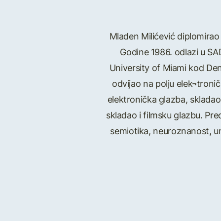
Mladen Milićević diplomirao 
Godine 1986. odlazi u SAD
University of Miami kod De
odvijao na polju elek¬tronič
elektronička glazba, skladao 
skladao i filmsku glazbu. P
semiotika, neuroznanost, umje