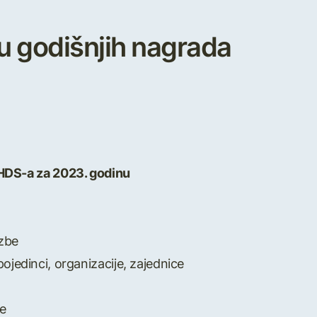
lu godišnjih nagrada
a HDS-a za 2023. godinu
azbe
jedinci, organizacije, zajednice
be