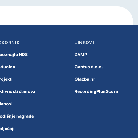
ZBORNIK
LINKOVI
poznajte HDS
ZAMP
ktualno
Cantus d.o.o.
rojekti
Glazba.hr
ktivnosti članova
RecordingPlusScore
lanovi
odišnje nagrade
atječaji