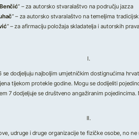
 Benčić
“ – za autorsko stvaralaštvo na području jazza
Kuhač
“ – za autorsko stvaralaštvo na temeljima tradicijs
vić
“ – za afirmaciju položaja skladatelja i autorskih prav
I.
se dodjeljuju najboljim umjetničkim dostignućima hrvats
ljena tijekom protekle godine. Mogu se dodijeliti pojedin
em 7 dodjeljuje se društveno angažiranim pojedincima. 
II.
ve, udruge i druge organizacije te fizičke osobe, no ne 