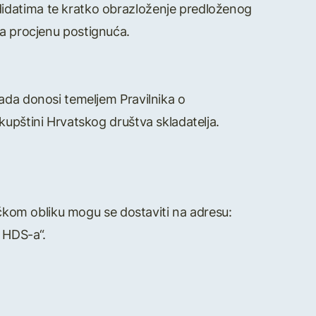
didatima te kratko obrazloženje predloženog
i za procjenu postignuća.
rada donosi temeljem Pravilnika o
kupštini Hrvatskog društva skladatelja.
izičkom obliku mogu se dostaviti na adresu:
 HDS-a“.