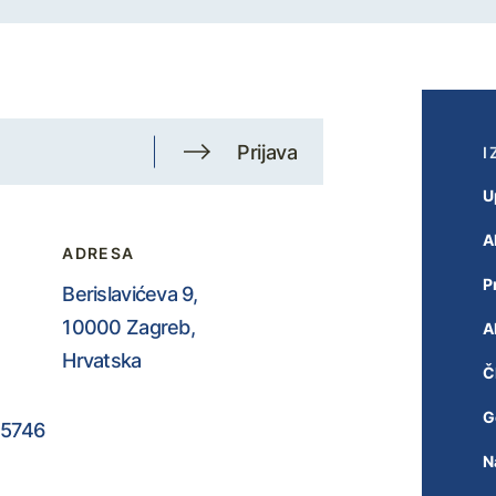
Prijava
I
U
A
ADRESA
P
Berislavićeva 9,
10000 Zagreb,
A
Hrvatska
Č
G
5746
N