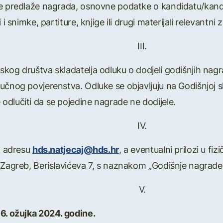
se predlaže nagrada, osnovne podatke o kandidatu/kan
 i snimke, partiture, knjige ili drugi materijali relevantn
III.
kog društva skladatelja odluku o dodjeli godišnjih nag
učnog povjerenstva. Odluke se objavljuju na Godišnjoj s
dlučiti da se pojedine nagrade ne dodijele.
IV.
na adresu
hds.natjecaj@hds.hr
, a eventualni prilozi u f
, Zagreb, Berislavićeva 7, s naznakom „Godišnje nagrade
V.
 6. ožujka 2024. godine.