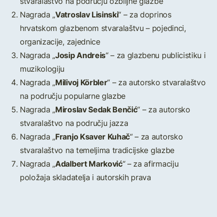
stvaralaštvo na području ozbiljne glazbe
Vatroslav Lisinski
Nagrada „
“ – za doprinos
hrvatskom glazbenom stvaralaštvu – pojedinci,
organizacije, zajednice
Josip Andreis
Nagrada „
“ – za glazbenu publicistiku i
muzikologiju
Milivoj Körbler
Nagrada „
“ – za autorsko stvaralaštvo
na području popularne glazbe
Miroslav Sedak Benčić
Nagrada „
“ – za autorsko
stvaralaštvo na području jazza
Franjo Ksaver Kuhač
Nagrada „
“ – za autorsko
stvaralaštvo na temeljima tradicijske glazbe
Adalbert Marković
Nagrada „
“ – za afirmaciju
položaja skladatelja i autorskih prava