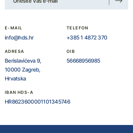
E-MAIL
TELEFON
info@hds.hr
+385 1 4872 370
ADRESA
OIB
Berislavićeva 9,
56668956985
10000 Zagreb,
Hrvatska
IBAN HDS-A
HR8623600001101345746