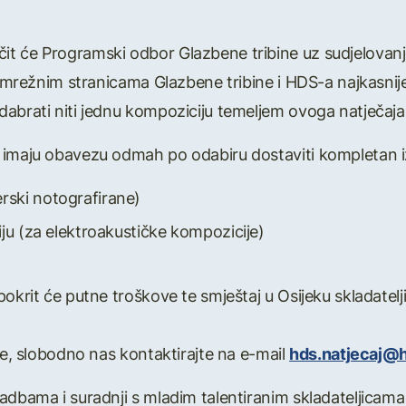
t će Programski odbor Glazbene tribine uz sudjelovanje
na mrežnim stranicama Glazbene tribine i HDS-a najkasnije
dabrati niti jednu kompoziciju temeljem ovoga natječaja
imaju obavezu odmah po odabiru dostaviti kompletan izv
rski notografirane)
ciju (za elektroakustičke kompozicije)
okrit će putne troškove te smještaj u Osijeku skladatelji
te, slobodno nas kontaktirajte na e-mail
hds.natjecaj@h
adbama i suradnji s mladim talentiranim skladateljicama 