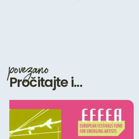
povezano
Pročitajte i...