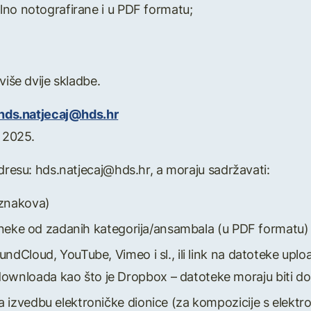
talno notografirane i u PDF formatu;
više dvije skladbe.
hds.natjecaj@hds.hr
a 2025.
adresu: hds.natjecaj@hds.hr, a moraju sadržavati:
 znakova)
 za neke od zadanih kategorija/ansambala (u PDF formatu)
undCloud, YouTube, Vimeo i sl., ili link na datoteke upl
wnloada kao što je Dropbox – datoteke moraju biti dos
a izvedbu elektroničke dionice (za kompozicije s elektr