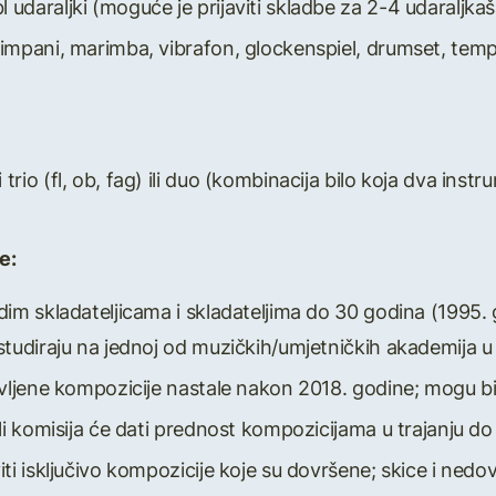
udaraljki (moguće je prijaviti skladbe za 2-4 udaraljkaša)
timpani, marimba, vibrafon, glockenspiel, drumset, temp
rio (fl, ob, fag) ili duo (kombinacija bilo koja dva inst
e:
im skladateljicama i skladateljima do 30 godina (1995. god
studiraju na jednoj od muzičkih/umjetničkih akademija u
javljene kompozicije nastale nakon 2018. godine; mogu b
ali komisija će dati prednost kompozicijama u trajanju d
iti isključivo kompozicije koje su dovršene; skice i ned