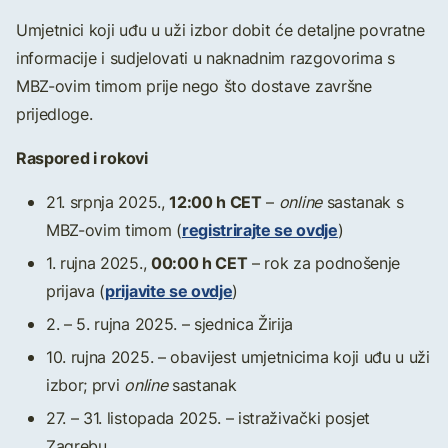
Umjetnici koji uđu u uži izbor dobit će detaljne povratne
informacije i sudjelovati u naknadnim razgovorima s
MBZ-ovim timom prije nego što dostave završne
prijedloge.
Raspored i rokovi
12:00 h CET
21. srpnja 2025.,
–
online
sastanak s
registrirajte se ovdje
MBZ-ovim timom (
)
00:00 h CET
1. rujna 2025.,
– rok za podnošenje
prijavite se ovdje
prijava (
)
2. – 5. rujna 2025. – sjednica Žirija
10. rujna 2025. – obavijest umjetnicima koji uđu u uži
izbor; prvi
online
sastanak
27. – 31. listopada 2025. – istraživački posjet
Zagrebu