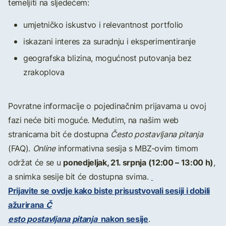
temeljiti na sljedećem:
umjetničko iskustvo i relevantnost portfolio
iskazani interes za suradnju i eksperimentiranje
geografska blizina, mogućnost putovanja bez
zrakoplova
Povratne informacije o pojedinačnim prijavama u ovoj
fazi neće biti moguće. Međutim, na našim web
stranicama bit će dostupna
Često postavljana pitanja
(FAQ).
Online
informativna sesija s MBZ-ovim timom
ponedjeljak, 21. srpnja (12:00 – 13:00 h)
održat će se u
,
a snimka sesije bit će dostupna svima.
Prijavite se ovdje kako biste prisustvovali sesiji i dobili
ažurirana
Č
esto postavljana pitanja
nakon sesije
.