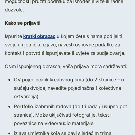
mogućnosti pružiti podršku za ishođenje vize ili radne
dozvole.
Kako se prijaviti
kratki obrazac
Ispunite
u kojem ćete s nama podijeliti
svoju umjetničku izjavu, navesti osnovne podatke za
kontakt i potvrditi ispunjavate li uvjete za sudjelovanje.
Osim ispunjenog obrasca, vaša prijava mora sadržavati:
CV pojedinca ili kreativnog tima (do 2 stranice – u
slučaju dvojca, navedite pojedinačna i kolektivna
ostvarenja)
Portfolio izabranih radova (do tri rada / ukupno pet
stranica). Može uključivati fotografije, tekst i
poveznice na video/audio materijale
izjava umjetnika koja se bavi sljedećim trima