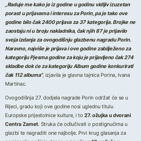
„Raduje me kako je iz godine u godinu vidljiv izuzetan
porast u prijavama i interesu za Porin, pa je tako ove
godine bilo čak 2400 prijava za 37 kategorija. Brojke ne
zaostaju ni u broju nakladnika, čak njih 87 je prijavilo
svoja izdanja za ovogodišnju glazbenu nagradu Porin.
Naravno, najviše je prijava i ove godine zabilježeno za
kategoriju Pjesma godine za koju je prijavljeno čak 274
skladbe dok će za kategoriju Album godine konkurirati
čak 112 albuma“
, izjavila je glavna tajnica Porina, Ivana
Martinac.
Ovogodišnja 27. dodjela nagrade Porin održat će se u
Rijeci, gradu koji ove godine nosi uglednu titulu
27. ožujka u dvorani
Europske prijestolnice kulture, i to
Centra Zamet
. Struka će odlučivati o postignućima u
glazbi te nagraditi one najbolje. Prvi krug glasanja za