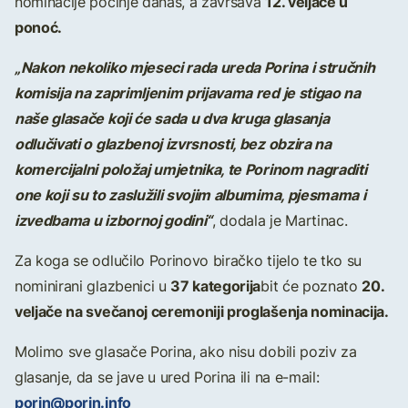
12. veljače u
nominacije počinje danas, a završava
ponoć.
„Nakon nekoliko mjeseci rada ureda Porina i stručnih
komisija na zaprimljenim prijavama red je stigao na
naše glasače koji će sada u dva kruga glasanja
odlučivati o glazbenoj izvrsnosti, bez obzira na
komercijalni položaj umjetnika, te Porinom nagraditi
one koji su to zaslužili svojim albumima, pjesmama i
izvedbama u izbornoj godini“
, dodala je Martinac.
Za koga se odlučilo Porinovo biračko tijelo te tko su
37 kategorija
20.
nominirani glazbenici u
bit će poznato
veljače na svečanoj ceremoniji proglašenja nominacija.
Molimo sve glasače Porina, ako nisu dobili poziv za
glasanje, da se jave u ured Porina ili na e-mail:
porin@porin.info