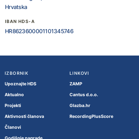
Hrvatska
IBAN HDS-A
HR8623600001101345746
IZBORNIK
LINKOVI
Upoznajte HDS
ZAMP
Aktualno
Cantus d.o.o.
Projekti
Glazba.hr
Aktivnosti članova
RecordingPlusScore
Članovi
Godišnje nagrade