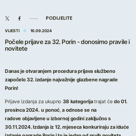
PODIJELITE
VIJESTI
16.09.2024
Počele prijave za 32. Porin - donosimo pravile i
novitete
Danas je otvaranjem procedura prijava službeno
započelo 32. izdanje najvažnije glazbene nagrade
Porin!
38 kategorija
do 01.
Prijave izdanja za ukupno
trajat će
prosinca 2024.
u ponoć
a odnose se na
,
radove objavljene u izbornoj godini zaključno s
30.11.2024. Izdanja iz 12. mjeseca konkuriraju za iduće
izdanje nagrade Porin i to je jedan od prvih noviteta