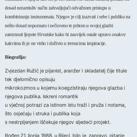
dosad nezamisliv način zahvaljujući odvažnom pristupu u
kombiniranju instrumenata. Njegov je cilj izazvati i sebe i publiku na
nešto dosad nepoznato i nečuveno te pritom u svojoj glazbi
zamrznuti ljepote Hrvatske kako bi zauvijek ostale upravo onakve
kakvima ih je on vidio i doživio u trenucima inspiracije.
Biografija:
Zvjezdan Ružić je pijanist, aranžer i skladatelj čije titule
tek djelomično opisuju
mikrokozmos u kojemu koegzistiraju njegova glazba i
njegova publika. Iskreni romantik
u vječnoj potrazi za istinom istu traži i pruža i notama,
što osjećaju i struka i publika koja
s nestrpljenjem iščekuje njegov sljedeći projekt.
Rođen 21. lipnja 1988. u Rijeci, bilo je, zapravo, pitanje