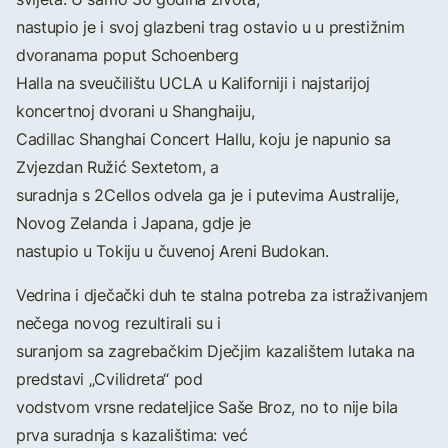
nastupio je i svoj glazbeni trag ostavio u u prestižnim
dvoranama poput Schoenberg
Halla na sveučilištu UCLA u Kaliforniji i najstarijoj
koncertnoj dvorani u Shanghaiju,
Cadillac Shanghai Concert Hallu, koju je napunio sa
Zvjezdan Ružić Sextetom, a
suradnja s 2Cellos odvela ga je i putevima Australije,
Novog Zelanda i Japana, gdje je
nastupio u Tokiju u čuvenoj Areni Budokan.
Vedrina i dječački duh te stalna potreba za istraživanjem
nečega novog rezultirali su i
suranjom sa zagrebačkim Dječjim kazalištem lutaka na
predstavi „Cvilidreta“ pod
vodstvom vrsne redateljice Saše Broz, no to nije bila
prva suradnja s kazalištima: već