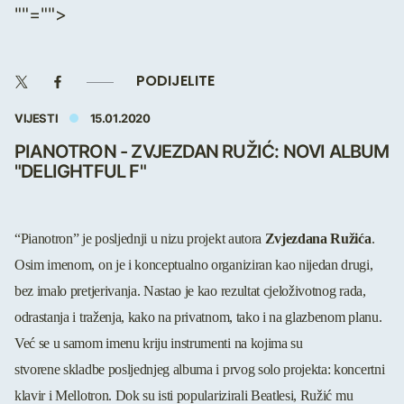
""="">
PODIJELITE
VIJESTI
15.01.2020
PIANOTRON - ZVJEZDAN RUŽIĆ: NOVI ALBUM
"DELIGHTFUL F"
“Pianotron” je posljednji u nizu projekt autora
Zvjezdana Ružića
.
Osim imenom, on je i konceptualno organiziran kao nijedan drugi,
bez imalo pretjerivanja. Nastao je kao rezultat cjeloživotnog rada,
odrastanja i traženja, kako na privatnom, tako i na glazbenom planu.
Već se u samom imenu kriju instrumenti na kojima su
stvorene skladbe posljednjeg albuma i prvog solo projekta: koncertni
klavir i Mellotron. Dok su isti popularizirali Beatlesi, Ružić mu