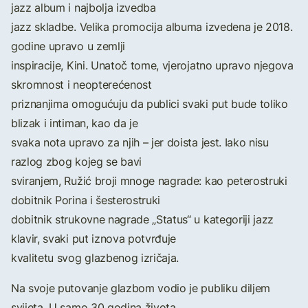
jazz album i najbolja izvedba
jazz skladbe. Velika promocija albuma izvedena je 2018.
godine upravo u zemlji
inspiracije, Kini. Unatoč tome, vjerojatno upravo njegova
skromnost i neopterećenost
priznanjima omogućuju da publici svaki put bude toliko
blizak i intiman, kao da je
svaka nota upravo za njih – jer doista jest. Iako nisu
razlog zbog kojeg se bavi
sviranjem, Ružić broji mnoge nagrade: kao peterostruki
dobitnik Porina i šesterostruki
dobitnik strukovne nagrade „Status“ u kategoriji jazz
klavir, svaki put iznova potvrđuje
kvalitetu svog glazbenog izričaja.
Na svoje putovanje glazbom vodio je publiku diljem
svijeta. U samo 30 godina života,