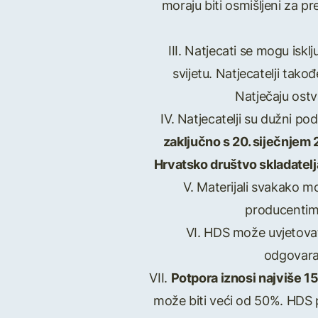
moraju biti osmišljeni za pre
III. Natjecati se mogu is
svijetu. Natjecatelji tako
Natječaju ostv
IV. Natjecatelji su dužni pod
zaključno s 20. siječnjem
Hrvatsko društvo skladatelj
V. Materijali svakako m
producentima
VI. HDS može uvjetovat
odgovara
VII.
Potpora iznosi najviše 1
može biti veći od 50%. HDS p