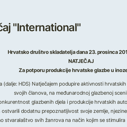
aj "International"
Hrvatsko društvo skladatelja dana 23. prosinca 201
NATJEČAJ
Za potporu produkcije hrvatske glazbe u ino
ja (dalje: HDS) Natječajem podupire aktivnosti hrvatskih 
svojih članova, na međunarodnoj glazbenoj sceni il
ti konkurentnost glazbenih djela i produkcije hrvatskih 
 ostvarili dodatnu prepoznatljivost svoje zemlje, njezine
stvaralaštvo svih žanrova na način kojim se stimulira kval