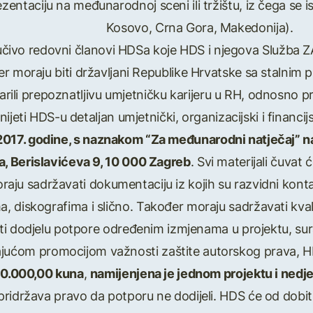
zentaciju na međunarodnoj sceni ili tržištu, iz čega se isk
Kosovo, Crna Gora, Makedonija).
ključivo redovni članovi HDSa koje HDS i njegova Služb
đer moraju biti državljani Republike Hrvatske sa stalnim p
arili prepoznatljivu umjetničku karijeru u RH, odnosno p
nijeti HDS-u detaljan umjetnički, organizacijski i financij
 2017. godine, s naznakom “Za međunarodni natječaj” na
a, Berislavićeva 9, 10 000 Zagreb
. Svi materijali čuvat
oraju sadržavati dokumentaciju iz kojih su razvidni kont
, diskografima i slično. Također moraju sadržavati kvali
i dodjelu potpore određenim izmjenama u projektu, sur
jućom promocijom važnosti zaštite autorskog prava, HD
50.000,00 kuna
,
namijenjena je jednom projektu i nedjel
ridržava pravo da potporu ne dodijeli. HDS će od dobitn