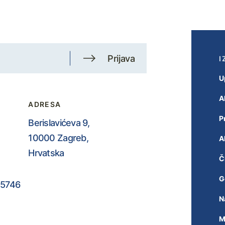
Prijava
I
U
A
ADRESA
P
Berislavićeva 9,
10000 Zagreb,
A
Hrvatska
Č
G
5746
N
M