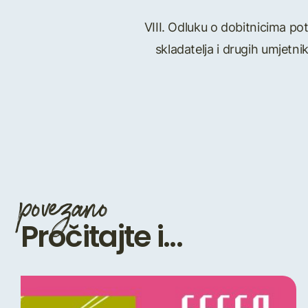
VIII. Odluku o dobitnicima po
skladatelja i drugih umjetni
povezano
Pročitajte i...