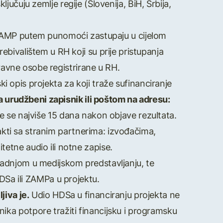
ljučuju zemlje regije (Slovenija, BiH, Srbija,
a ZAMP putem punomoći zastupaju u cijelom
rebivalištem u RH koji su prije pristupanja
ravne osobe registrirane u RH.
ski opis projekta za koji traže sufinanciranje
 urudžbeni zapisnik ili poštom na adresu:
 će se najviše 15 dana nakon objave rezultata.
akti sa stranim partnerima: izvođačima,
tetne audio ili notne zapise.
adnjom u medijskom predstavljanju, te
Sa ili ZAMPa u projektu.
jiva je.
Udio HDSa u financiranju projekta ne
ika potpore tražiti financijsku i programsku