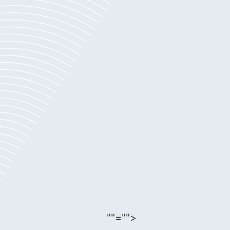
""="">