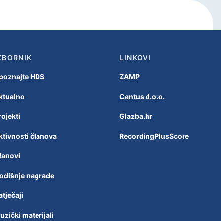
ZBORNIK
LINKOVI
poznajte HDS
ZAMP
ktualno
Cantus d.o.o.
rojekti
Glazba.hr
ktivnosti članova
RecordingPlusScore
lanovi
odišnje nagrade
atječaji
uzički materijali