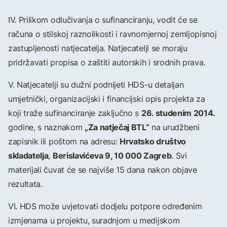
IV. Prilikom odlučivanja o sufinanciranju, vodit će se
računa o stilskoj raznolikosti i ravnomjernoj zemljopisnoj
zastupljenosti natjecatelja. Natjecatelji se moraju
pridržavati propisa o zaštiti autorskih i srodnih prava.
V. Natjecatelji su dužni podnijeti HDS-u detaljan
umjetnički, organizacijski i financijski opis projekta za
26. studenim 2014.
koji traže sufinanciranje zaključno s
„Za natječaj BTL“
godine, s naznakom
na urudžbeni
Hrvatsko društvo
zapisnik ili poštom na adresu:
skladatelja
Berislavićeva 9, 10 000 Zagreb
,
. Svi
materijali čuvat će se najviše 15 dana nakon objave
rezultata.
VI. HDS može uvjetovati dodjelu potpore određenim
izmjenama u projektu, suradnjom u medijskom