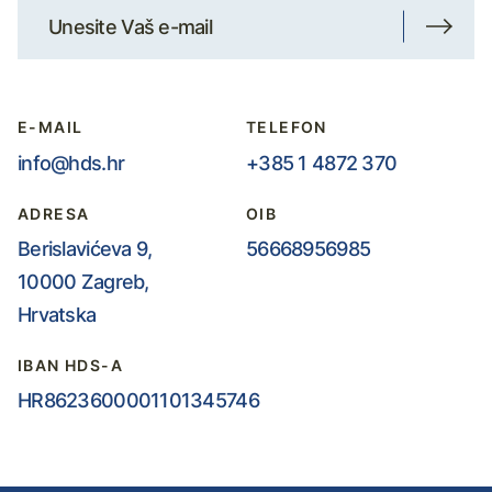
E-MAIL
TELEFON
info@hds.hr
+385 1 4872 370
ADRESA
OIB
Berislavićeva 9,
56668956985
10000 Zagreb,
Hrvatska
IBAN HDS-A
HR8623600001101345746