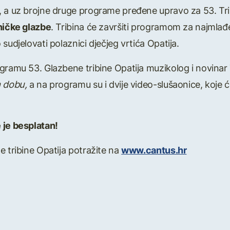
, a uz brojne druge programe pređene upravo za 53. Trib
ničke glazbe
. Tribina će završiti programom za najmlađ
o sudjelovati polaznici dječjeg vrtića Opatija.
gramu 53. Glazbene tribine Opatija muzikolog i novinar
m dobu,
a na programu su i dvije video-slušaonice, koje će
 je besplatan!
e tribine Opatija potražite na
www.cantus.hr