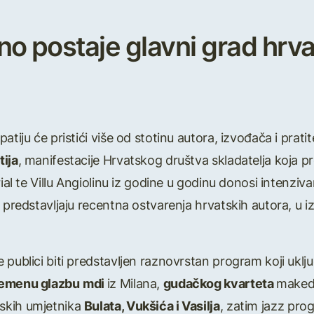
no postaje glavni grad hr
atiju će pristići više od stotinu autora, izvođača i prat
tija
, manifestacije Hrvatskog društva skladatelja koja 
rial te Villu Angiolinu iz godine u godinu donosi intenz
i predstavljaju recentna ostvarenja hrvatskih autora, u
publici biti predstavljen raznovrstan program koji uklju
remenu glazbu
mdi
iz Milana,
gudačkog kvarteta
maked
rskih umjetnika
Bulata, Vukšića i Vasilja
, zatim jazz pr