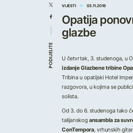
VIJESTI
03.11.2016
Opatija ponov
glazbe
PODIJELITE
U četvrtak, 3. studenoga, u Op
izdanje Glazbene tribine Opa
Tribina u opatijski Hotel Impe
razgovora, u kojima se public
solista.
Od 3. do 6. studenoga tako će 
talijanskog
ansambla za suv
ConTempora
, vrhunskih gita