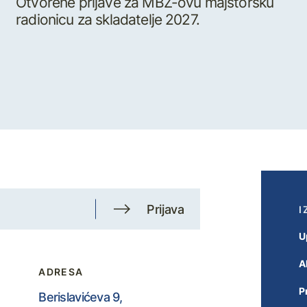
Otvorene prijave za MBZ-ovu majstorsku
radionicu za skladatelje 2027.
Prijava
I
U
A
ADRESA
P
Berislavićeva 9,