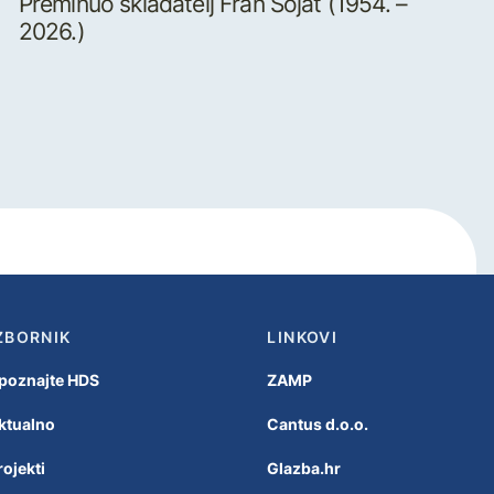
Preminuo skladatelj Fran Šojat (1954. –
2026.)
ZBORNIK
LINKOVI
poznajte HDS
ZAMP
ktualno
Cantus d.o.o.
rojekti
Glazba.hr