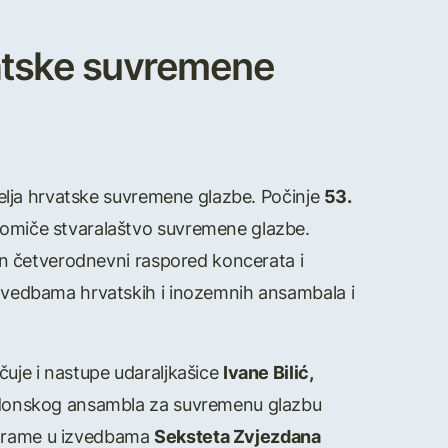
vatske suvremene
itelja hrvatske suvremene glazbe. Počinje
53.
promiče stvaralaštvo suvremene glazbe.
ivan četverodnevni raspored koncerata i
 izvedbama hrvatskih i inozemnih ansambala i
čuje i nastupe udaraljkašice
Ivane Bilić,
onskog ansambla za suvremenu glazbu
ograme u izvedbama
Seksteta Zvjezdana