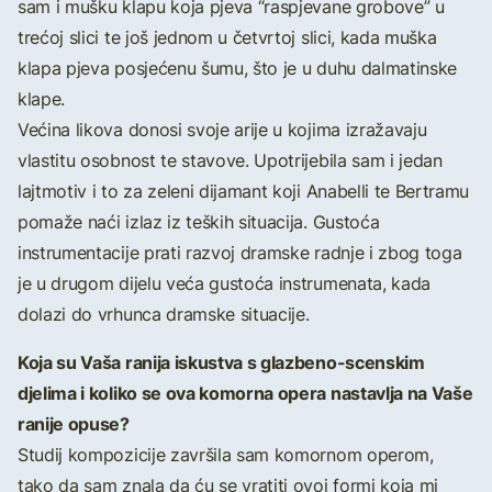
sam i mušku klapu koja pjeva “raspjevane grobove” u
trećoj slici te još jednom u četvrtoj slici, kada muška
klapa pjeva posjećenu šumu, što je u duhu dalmatinske
klape.
Većina likova donosi svoje arije u kojima izražavaju
vlastitu osobnost te stavove. Upotrijebila sam i jedan
lajtmotiv i to za zeleni dijamant koji Anabelli te Bertramu
pomaže naći izlaz iz teških situacija. Gustoća
instrumentacije prati razvoj dramske radnje i zbog toga
je u drugom dijelu veća gustoća instrumenata, kada
dolazi do vrhunca dramske situacije.
Koja su Vaša ranija iskustva s glazbeno-scenskim
djelima i koliko se ova komorna opera nastavlja na Vaše
ranije opuse?
Studij kompozicije završila sam komornom operom,
tako da sam znala da ću se vratiti ovoj formi koja mi