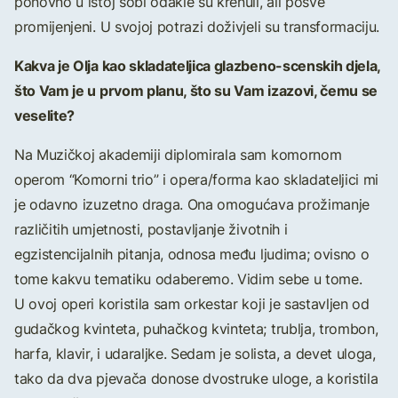
ponovno u istoj sobi odakle su krenuli, ali posve
promijenjeni. U svojoj potrazi doživjeli su transformaciju.
Kakva je Olja kao skladateljica glazbeno-scenskih djela,
što Vam je u prvom planu, što su Vam izazovi, čemu se
veselite?
Na Muzičkoj akademiji diplomirala sam komornom
operom “Komorni trio” i opera/forma kao skladateljici mi
je odavno izuzetno draga. Ona omogućava prožimanje
različitih umjetnosti, postavljanje životnih i
egzistencijalnih pitanja, odnosa među ljudima; ovisno o
tome kakvu tematiku odaberemo. Vidim sebe u tome.
U ovoj operi koristila sam orkestar koji je sastavljen od
gudačkog kvinteta, puhačkog kvinteta; trublja, trombon,
harfa, klavir, i udaraljke. Sedam je solista, a devet uloga,
tako da dva pjevača donose dvostruke uloge, a koristila