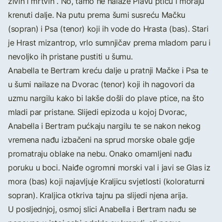
živih i mrtvih . No, tamo ne nalaze Plavu pticu i moraju
krenuti dalje. Na putu prema šumi susreću Mačku
(sopran) i Psa (tenor) koji ih vode do Hrasta (bas). Stari
je Hrast mizantrop, vrlo sumnjičav prema mladom paru i
nevoljko ih pristane pustiti u šumu.
Anabella te Bertram kreću dalje u pratnji Mačke i Psa te
u šumi nailaze na Dvorac (tenor) koji ih nagovori da
uzmu nargilu kako bi lakše došli do plave ptice, na što
mladi par pristane. Slijedi epizoda u kojoj Dvorac,
Anabella i Bertram pućkaju nargilu te se nakon nekog
vremena nađu izbačeni na sprud morske obale gdje
promatraju oblake na nebu. Onako omamljeni nađu
poruku u boci. Naiđe ogromni morski val i javi se Glas iz
mora (bas) koji najavljuje Kraljicu svjetlosti (koloraturni
sopran). Kraljica otkriva tajnu pa slijedi njena arija.
U posljednjoj, osmoj slici Anabella i Bertram nađu se