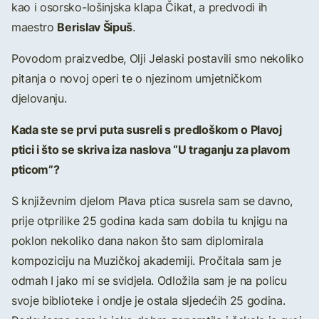
kao i osorsko-lošinjska klapa Čikat, a predvodi ih
Berislav Šipuš
maestro
.
Povodom praizvedbe, Olji Jelaski postavili smo nekoliko
pitanja o novoj operi te o njezinom umjetničkom
djelovanju.
Kada ste se prvi puta susreli s predloškom o Plavoj
ptici i što se skriva iza naslova “U traganju za plavom
pticom”?
S književnim djelom Plava ptica susrela sam se davno,
prije otprilike 25 godina kada sam dobila tu knjigu na
poklon nekoliko dana nakon što sam diplomirala
kompoziciju na Muzičkoj akademiji. Pročitala sam je
odmah I jako mi se svidjela. Odložila sam je na policu
svoje biblioteke i ondje je ostala sljedećih 25 godina.