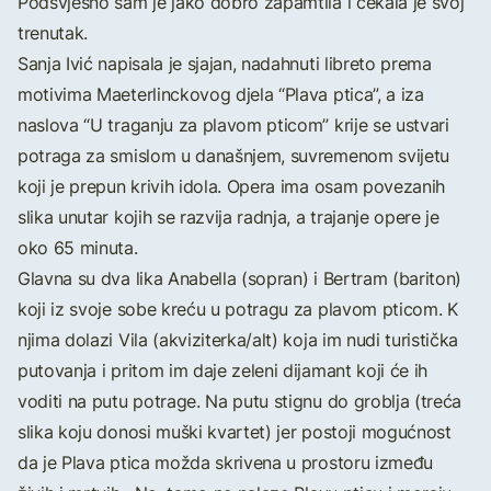
Podsvjesno sam je jako dobro zapamtila i čekala je svoj
trenutak.
Sanja Ivić napisala je sjajan, nadahnuti libreto prema
motivima Maeterlinckovog djela “Plava ptica”, a iza
naslova “U traganju za plavom pticom” krije se ustvari
potraga za smislom u današnjem, suvremenom svijetu
koji je prepun krivih idola. Opera ima osam povezanih
slika unutar kojih se razvija radnja, a trajanje opere je
oko 65 minuta.
Glavna su dva lika Anabella (sopran) i Bertram (bariton)
koji iz svoje sobe kreću u potragu za plavom pticom. K
njima dolazi Vila (akviziterka/alt) koja im nudi turistička
putovanja i pritom im daje zeleni dijamant koji će ih
voditi na putu potrage. Na putu stignu do groblja (treća
slika koju donosi muški kvartet) jer postoji mogućnost
da je Plava ptica možda skrivena u prostoru između