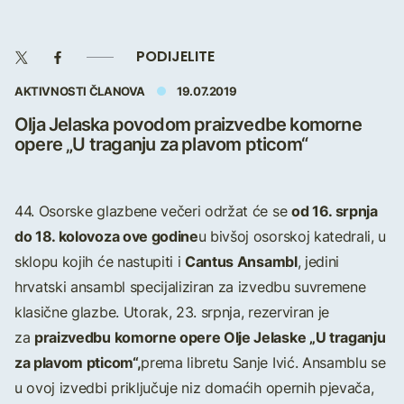
PODIJELITE
AKTIVNOSTI ČLANOVA
19.07.2019
Olja Jelaska povodom praizvedbe komorne
opere „U traganju za plavom pticom“
od 16. srpnja
44. Osorske glazbene večeri održat će se
do 18. kolovoza ove godine
u bivšoj osorskoj katedrali, u
Cantus Ansambl
sklopu kojih će nastupiti i
, jedini
hrvatski ansambl specijaliziran za izvedbu suvremene
klasične glazbe. Utorak, 23. srpnja, rezerviran je
praizvedbu komorne opere Olje Jelaske „U traganju
za
za plavom pticom“,
prema libretu Sanje Ivić. Ansamblu se
u ovoj izvedbi priključuje niz domaćih opernih pjevača,