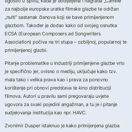
ugostio u Splitu, kada je dodijeljena i nagrada „Camille“
za najbolje europske uratke filmske glazbe te održan
„nulti“ sastanak članova koji se bave primijenjenom
glazbom. Također je dodao kako od svojeg osnutka
ECSA (European Composers ad Songwriters
Association) počiva na tri stupa – ozbiljnoj, popularnoj te
primijenjenoj glazbi.
Pitanje problematike u industriji primijenjene glazbe vrlo
je specifično jer, ovisno o mediju, uključuje kako tzv.
mala tako i velika prava kao i prava za ponovno
korištenje pri obnovi predstava te kino distribuciji
filmova. Autori u pravilu sami pregovaraju uvjete
ugovora za svaki pojedini angažman, a tu je i pitanje
sudjelovanja institucija kao npr. HAVC.
Zvonimir Dusper istaknuo je kako primijenjena glazba