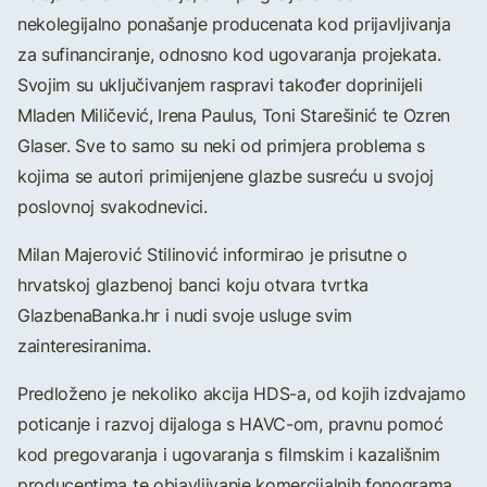
nekolegijalno ponašanje producenata kod prijavljivanja
za sufinanciranje, odnosno kod ugovaranja projekata.
Svojim su uključivanjem raspravi također doprinijeli
Mladen Miličević, Irena Paulus, Toni Starešinić te Ozren
Glaser. Sve to samo su neki od primjera problema s
kojima se autori primijenjene glazbe susreću u svojoj
poslovnoj svakodnevici.
Milan Majerović Stilinović informirao je prisutne o
hrvatskoj glazbenoj banci koju otvara tvrtka
GlazbenaBanka.hr i nudi svoje usluge svim
zainteresiranima.
Predloženo je nekoliko akcija HDS-a, od kojih izdvajamo
poticanje i razvoj dijaloga s HAVC-om, pravnu pomoć
kod pregovaranja i ugovaranja s filmskim i kazališnim
producentima te objavljivanje komercijalnih fonograma