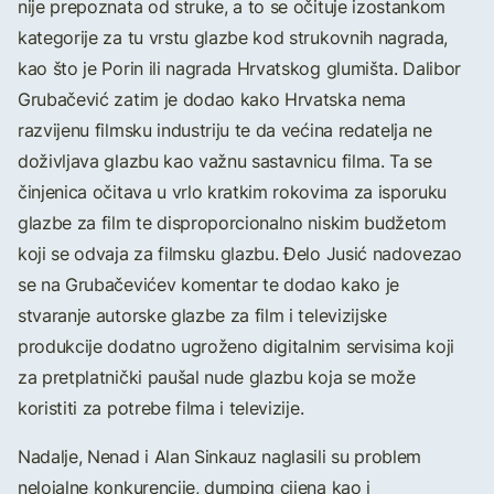
nije prepoznata od struke, a to se očituje izostankom
kategorije za tu vrstu glazbe kod strukovnih nagrada,
kao što je Porin ili nagrada Hrvatskog glumišta. Dalibor
Grubačević zatim je dodao kako Hrvatska nema
razvijenu filmsku industriju te da većina redatelja ne
doživljava glazbu kao važnu sastavnicu filma. Ta se
činjenica očitava u vrlo kratkim rokovima za isporuku
glazbe za film te disproporcionalno niskim budžetom
koji se odvaja za filmsku glazbu. Đelo Jusić nadovezao
se na Grubačevićev komentar te dodao kako je
stvaranje autorske glazbe za film i televizijske
produkcije dodatno ugroženo digitalnim servisima koji
za pretplatnički paušal nude glazbu koja se može
koristiti za potrebe filma i televizije.
Nadalje, Nenad i Alan Sinkauz naglasili su problem
nelojalne konkurencije, dumping cijena kao i