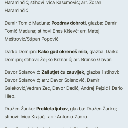
Haraminčić; stihovi Ivica Kasumović; arr. Zoran
Haraminčić
Pozdrav dobroti
Damir Tomić Maduna:
, glazba: Damir
Tomić Maduna; stihovi Enes Kiševć; arr. Matej
Meštrović/Stipan Popović
Kako god okreneš mila
Darko Domijan:
, glazba: Darko
Domijan; stihovi: Željko Krznarić; arr. Branko Glavan
Zašutjet ću zauvijek
Davor Solanović:
, glazba i stihovi:
Davor Solanović; arr.: Davor Solanović, Damir
Galeković,Vedran Zec, Davor Dedić, Andrej Pejzić i Dario
Hleb.
Prokleta ljubav
Dražen Žanko:
, glazba: Dražen Žanko;
stihovi: Ivica Krajač, arr.: Antonio Zadro