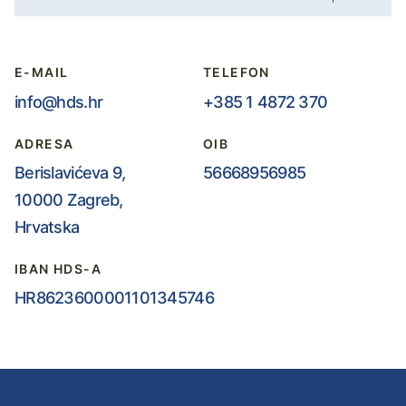
E-MAIL
TELEFON
info@hds.hr
+385 1 4872 370
ADRESA
OIB
Berislavićeva 9,
56668956985
10000 Zagreb,
Hrvatska
IBAN HDS-A
HR8623600001101345746