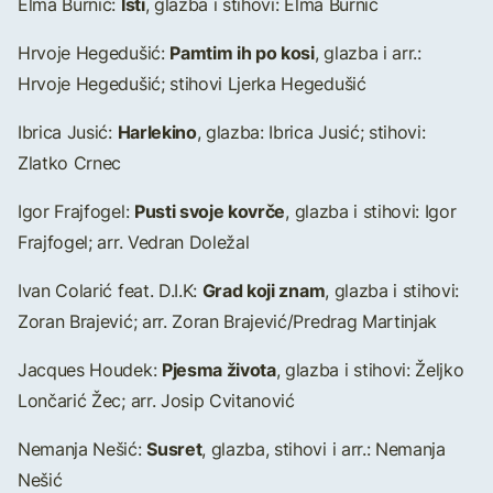
Isti
Elma Burnić:
, glazba i stihovi: Elma Burnić
Pamtim ih po kosi
Hrvoje Hegedušić:
, glazba i arr.:
Hrvoje Hegedušić; stihovi Ljerka Hegedušić
Harlekino
Ibrica Jusić:
, glazba: Ibrica Jusić; stihovi:
Zlatko Crnec
Pusti svoje kovrče
Igor Frajfogel:
, glazba i stihovi: Igor
Frajfogel; arr. Vedran Doležal
Grad koji znam
Ivan Colarić feat. D.I.K:
, glazba i stihovi:
Zoran Brajević; arr. Zoran Brajević/Predrag Martinjak
Pjesma života
Jacques Houdek:
, glazba i stihovi: Željko
Lončarić Žec; arr. Josip Cvitanović
Susret
Nemanja Nešić:
, glazba, stihovi i arr.: Nemanja
Nešić