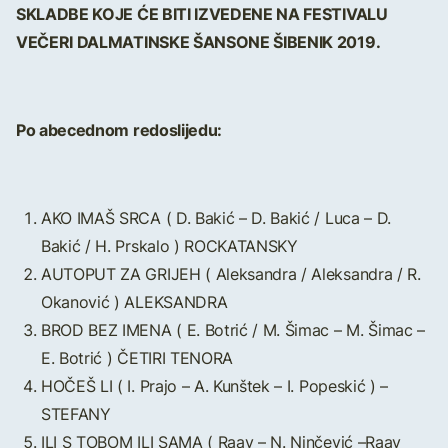
SKLADBE KOJE ĆE BITI IZVEDENE NA FESTIVALU
VEČERI DALMATINSKE ŠANSONE ŠIBENIK 2019.
Po abecednom redoslijedu:
AKO IMAŠ SRCA ( D. Bakić – D. Bakić / Luca – D.
Bakić / H. Prskalo ) ROCKATANSKY
AUTOPUT ZA GRIJEH ( Aleksandra / Aleksandra / R.
Okanović ) ALEKSANDRA
BROD BEZ IMENA ( E. Botrić / M. Šimac – M. Šimac –
E. Botrić ) ČETIRI TENORA
HOČEŠ LI ( I. Prajo – A. Kunštek – I. Popeskić ) –
STEFANY
ILI S TOBOM ILI SAMA ( Raay – N. Ninčević –Raay