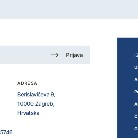
Prijava
I
U
A
ADRESA
P
Berislavićeva 9,
10000 Zagreb,
A
Hrvatska
Č
G
5746