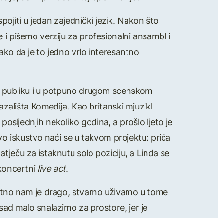
spojiti u jedan zajednički jezik. Nakon što
 i pišemo verziju za profesionalni ansambl i
ako da je to jedno vrlo interesantno
či publiku i u potpuno drugom scenskom
kazališta Komedija. Kao britanski mjuzikl
sljednjih nekoliko godina, a prošlo ljeto je
ivo iskustvo naći se u takvom projektu: priča
tječu za istaknutu solo poziciju, a Linda se
j koncertni
live act
.
uzetno nam je drago, stvarno uživamo u tome
 sad malo snalazimo za prostore, jer je