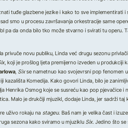
znati tuđe glazbene jezike i kako to sve implementirati i 
k, sad smo u procesu završavanja orkestracije same opere
l pa da onda bilo tko može stvarno i svirati tu operu. T
 da privuče novu publiku, Linda već drugu sezonu privla
ix
, koji je prošlog ljeta premijerno izveden u produkciji 
arlowa
,
Six
se nametnuo kao svojevrsni pop fenomen u po
i kazališta Komedija. Kako govori Linda, bilo je zanimlj
lja Henrika Osmog koje se susreću kao pop pjevačice i na
stica. Malo je drukčiji mjuzikl, dodaje Linda, jer sadrži ta
re uživo rokaju na
stageu
. Baš nam je velika čast i iz
 druga sezona kako sviramo u mjuziklu
Six
. Jedino što se