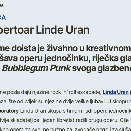
26
CA
ertoar Linde Uran
eme doista je živahno u kreativno
šava operu jednočinku, riječka g
u
Bubblegum Punk
svoga glazbeno
ne posla daju njezine rock ‘n’ roll eskapade,
Linda Uran
j
azalište oduvijek su njezine dvije velike ljubavi. U sk
boratory
Linda Uran skupa s timom radi operu jednočinku. 
ije skladateljice i jedan libretist radili drugu operu. Cije
kao opera za sve, ne nužno za izvođače nego i za slušatel