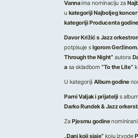
Vanna
ima nominaciju za
Naj
u
kategoriji Najboljeg konce
kategoriji Producenta godin
Davor Križić s Jazz orkestr
potpisuje s
Igorom Geržinom
Through the Night”
autora
Da
a
sa skladbom
“To the Lite”
k
U kategoriji
Album godine
nom
Parni Valjak i prijatelji
s albu
Darko Rundek & Jazz orkers
Za
Pjesmu godine
nominirani
„Dani koji sjaje“
koju izvode
P