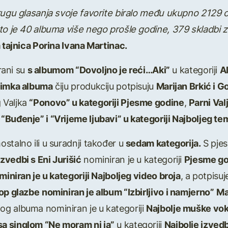
rugu glasanja svoje favorite biralo među ukupno 2129 ovo
to je 40 albuma više nego prošle godine, 379 skladbi z
tajnica Porina Ivana Martinac.
ani su
s albumom “Dovoljno je reći…Aki”
u kategoriji
A
snimka albuma
čiju produkciju potpisuju
Marijan Brkić i 
 Valjka
“Ponovo” u kategoriji Pjesme godine
,
Parni Val
“Buđenje” i “Vrijeme ljubavi” u kategoriji Najboljeg 
stalno ili u suradnji također u
sedam kategorija.
S pj
zvedbi s Eni Jurišić
nominiran je u kategoriji
Pjesme go
ominiran je u kategoriji Najboljeg video broja
, a potpisu
op glazbe
nominiran je album “Izbirljivo i namjerno”
Ma
g albuma nominiran je u kategoriji
Najbolje muške vo
a singlom “Ne moram ni ja”
u kategoriji
Najbolje izved