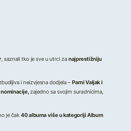
r
, saznali tko je sve u utrci za
najprestižniju
budljiva i neizvjesna dodjela –
Parni Valjak i
i nominacije,
zajedno sa svojim suradnicima,
eno je čak
40 albuma više u kategoriji Album