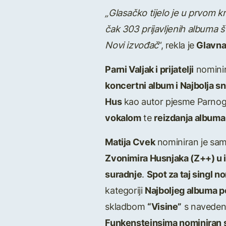
„Glasačko tijelo je u prvom k
čak 303 prijavljenih albuma š
Novi izvođač
“, rekla je
Glavna 
Parni Valjak i prijatelji
nominir
koncertni album i Najbolja 
Hus
kao autor pjesme Parnog
vokalom
te
reizdanja albuma 
Matija Cvek
nominiran je samo
Zvonimira Husnjaka (Z++) u i
suradnje
.
Spot za taj singl n
kategoriji
Najboljeg albuma p
skladbom
“Visine”
s navedeno
Funkensteinsima nominiran s