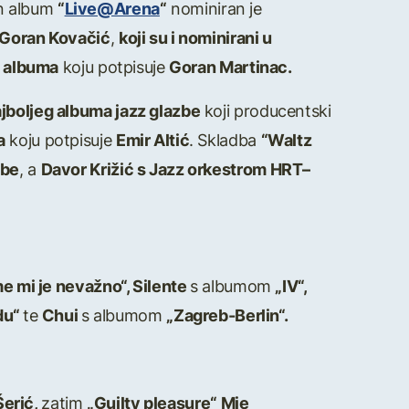
en album
“
Live@Arena
“
nominiran je
 Goran Kovačić
,
koji su i nominirani u
e albuma
koju potpisuje
Goran Martinac.
ajboljeg albuma jazz glazbe
koji producentski
a
koju potpisuje
Emir Altić
. Skladba
“Waltz
zbe
, a
Davor Križić s Jazz orkestrom HRT
–
me mi je nevažno“, Silente
s albumom
„IV“,
du“
te
Chui
s albumom
„Zagreb-Berlin“.
Šerić,
zatim
„Guilty pleasure“ Mie