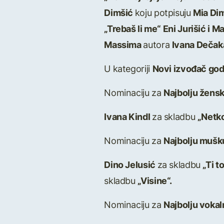
Dimšić
koju potpisuju
Mia Dim
„Trebaš li me“ Eni Jurišić i 
Massima
autora
Ivana Dečaka
U kategoriji
Novi izvođač go
Nominaciju za
Najbolju žens
Ivana Kindl
za skladbu
„Netko
Nominaciju za
Najbolju mušk
Dino Jelusić
za skladbu
„Ti t
skladbu
„Visine“.
Nominaciju za
Najbolju voka