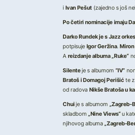
i
Ivan Pešut
(zajedno s još ne
Po četiri nominacije imaju Da
Darko Rundek je s Jazz orke
potpisuje
Igor Geržina
.
Miron
A
reizdanje albuma „Ruke“
no
Silente
je s albumom
“IV”
nom
Bratoš i Domagoj Perišić
te 
od radova
Nikše Bratoša u ka
Chui
je s albumom
„Zagreb-B
skladbom
„Nine Views“
u kat
njihovog albuma
„Zagreb-Berl