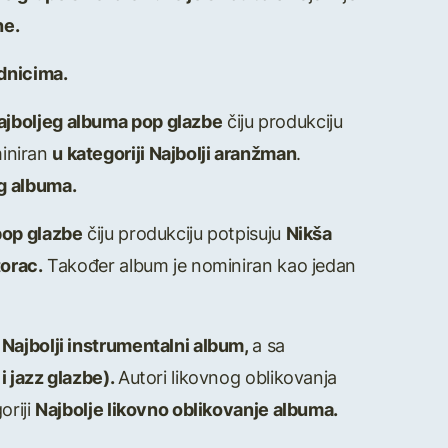
ne.
adnicima.
ajboljeg albuma pop glazbe
čiju produkciju
iniran
u kategoriji Najbolji aranžman
.
g albuma.
pop glazbe
čiju produkciju potpisuju
Nikša
orac.
Također album je nominiran kao jedan
 Najbolji instrumentalni album,
a sa
i jazz glazbe).
Autori likovnog oblikovanja
oriji
Najbolje likovno oblikovanje albuma.