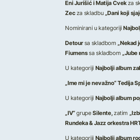
Eni Jurišić i Matija Cvek
za s
Zec
za skladbu
„Dani koji sjaj
Nominirani u kategoriji
Najbol
Detour
sa skladbom
„Nekad j
Fiumens
sa skladbom
„Jube 
U kategoriji
Najbolji album z
„Ime mi je nevažno“ Tedija S
U kategoriji
Najbolji album p
„IV“
grupe
Silente,
zatim
„Izb
Rundeka & Jazz orkestra HRT
U kategoriji
Najbolji album r