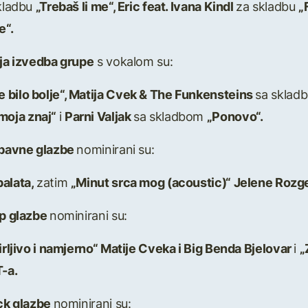
kladbu
„Trebaš li me“, Eric feat. Ivana Kindl
za skladbu
„
e“.
ja izvedba grupe
s vokalom su:
e bilo bolje“, Matija Cvek & The Funkensteins
sa skla
moja znaj“
i
Parni Valjak
sa skladbom
„Ponovo“.
abavne glazbe
nominirani su:
palata,
zatim
„Minut srca mog (acoustic)“ Jelene Rozg
op glazbe
nominirani su:
irljivo i namjerno“ Matije Cveka i Big Benda Bjelovar
i
„
-a.
ock glazbe
nominirani su: