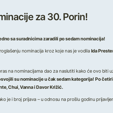
inacije za 30. Porin!
ajedno sa suradnicima zaradili po sedam nominacija!
glašenju nominacija kroz koje nas je vodila
Ida Preste
eras na nominacijama dao za naslutiti kako će ovo biti uz
svojili su nominacije u čak sedam kategorija!
Po četir
te, Chui, Vanna i Davor Križić.
o je i broj prijava – u odnosu na prošlu godinu prijavlj