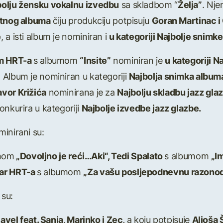
bolju žensku vokalnu izvedbu
sa skladbom “
Želja”
. Nj
rtnog albuma
čiju produkciju potpisuju
Goran Martinac i
e
, a isti album je nominiran i
u kategoriji Najbolje snimk
om HRT-a
s albumom
“Insite”
nominiran je
u kategoriji N
. Album je nominiran u kategoriji
Najbolja snimka album
vor Križića
nominirana je za
Najbolju skladbu jazz gla
onkurira u kategoriji
Najbolje izvedbe jazz glazbe.
inirani su:
mom
„Dovoljno je reći…Aki“, Tedi Spalato
s albumom
„I
tar HRT-a
s albumom
„Za vašu posljepodnevnu razono
 su:
avel feat. Sanja, Marinko i Zec,
a koju potpisuje
Aljoša 