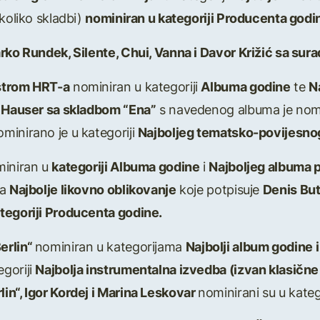
koliko skladbi)
nominiran u kategoriji Producenta godi
rko Rundek, Silente, Chui, Vanna i Davor Križić sa sur
strom HRT-a
nominiran u kategoriji
Albuma godine
te
N
 Hauser sa skladbom “Ena”
s navedenog albuma je nom
minirano je u kategoriji
Najboljeg tematsko-povijesno
iniran u
kategoriji Albuma godine
i
Najboljeg albuma 
za
Najbolje likovno oblikovanje
koje potpisuje
Denis But
tegoriji Producenta godine.
erlin“
nominiran u kategorijama
Najbolji album godine i
egoriji
Najbolja instrumentalna izvedba (izvan klasične 
in“, Igor Kordej i Marina Leskovar
nominirani su u kateg