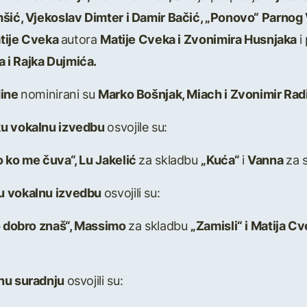
šić, Vjekoslav Dimter i Damir Bačić, „Ponovo“ Parnog 
Matije Cveka
autora
Matije Cveka i Zvonimira Husnjaka
i
 i Rajka Dujmića.
dine
nominirani su
Marko Bošnjak, Miach i Zvonimir Radi
ku vokalnu izvedbu
osvojile su:
 ko me čuva“, Lu Jakelić
za skladbu
„Kuća“
i
Vanna
za 
u vokalnu izvedbu
osvojili su:
o dobro znaš“, Massimo
za skladbu
„Zamisli“ i Matija C
lnu suradnju
osvojili su: