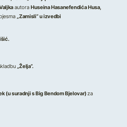
Valjka
autora
Huseina Hasanefendića Husa,
 pjesma
„Zamisli“ u izvedbi
šić.
skladbu
„Želja“.
vek (u suradnji s Big Bendom Bjelovar)
za