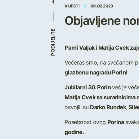
VIJESTI
09.02.2023
Objavljene nom
PODIJELITE
Parni Valjak i Matija Cvek z
Večeras smo, na svečanom pro
glazbenu nagradu Porin!
Jubilarni 30. Porin
već je več
Matija Cvek sa suradnicima o
osvojili su
Darko Rundek, Silen
Posebnost ovog
Porina
svakak
godine.