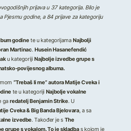
godišnjih prijava u 37 kategorija. Bilo je
a Pjesmu godine, a 84 prijave za kategoriju
lbum godine
te u kategorijama
Najbolji
Goran Martinac
.
Husein Hasanefendić
jak
u kategoriji
Najbolje izvedbe grupe s
tematsko-povijesnog albuma.
esmom
“Trebaš li me” autora Matije Cveka i
dine
te u kategoriji
Najbolje vokalne
je ga
redatelj Benjamin Strike
. U
tije Cveka & Big Banda Bjelovara
, a sa
kalne izvedbe
. Također je s
The
be grupe s vokalom. To je skladba
s kojom je