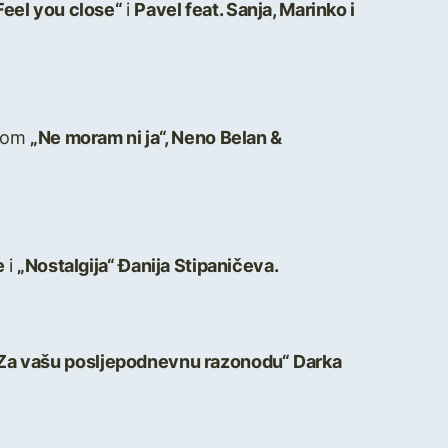
Feel you close“
i
Pavel feat. Sanja, Marinko i
dbom
„Ne moram ni ja“, Neno Belan &
e
i
„Nostalgija“ Đanija Stipaničeva.
Za vašu posljepodnevnu razonodu“ Darka