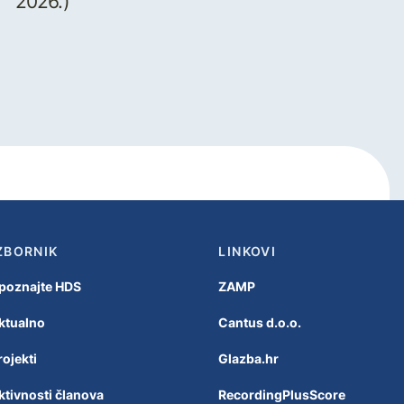
2026.)
ZBORNIK
LINKOVI
poznajte HDS
ZAMP
ktualno
Cantus d.o.o.
rojekti
Glazba.hr
ktivnosti članova
RecordingPlusScore