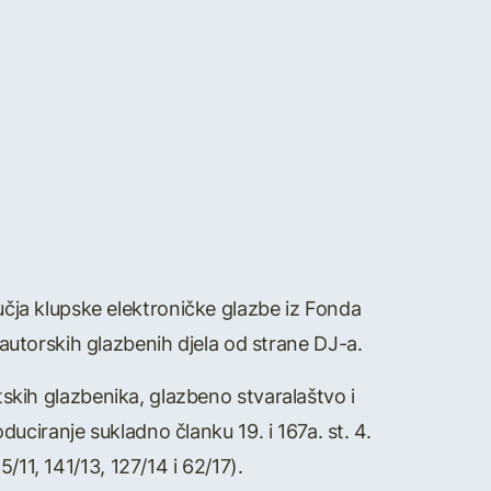
učja klupske elektroničke glazbe iz Fonda
utorskih glazbenih djela od strane DJ-a.
tskih glazbenika, glazbeno stvaralaštvo i
uciranje sukladno članku 19. i 167a. st. 4.
11, 141/13, 127/14 i 62/17).