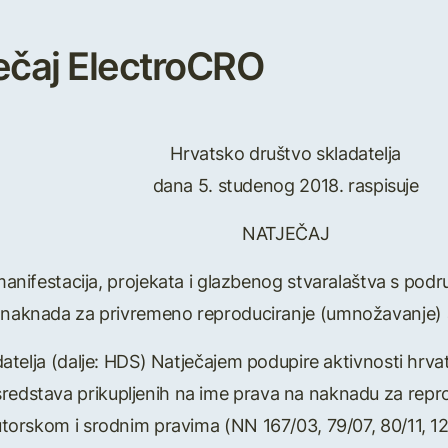
ječaj ElectroCRO
Hrvatsko društvo skladatelja
dana 5. studenog 2018. raspisuje
NATJEČAJ
manifestacija, projekata i glazbenog stvaralaštva s podr
d naknada za privremeno reproduciranje (umnožavanje) a
datelja (dalje: HDS) Natječajem podupire aktivnosti hrva
sredstava prikupljenih na ime prava na naknadu za reprod
orskom i srodnim pravima (NN 167/03, 79/07, 80/11, 125/