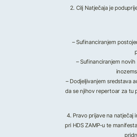
2. Cilj Natječaja je podupr
– Sufinanciranjem postojeći
– Sufinanciranjem novih p
inozemst
– Dodjeljivanjem sredstava a
da se njihov repertoar za tu p
4. Pravo prijave na natječaj 
pri HDS ZAMP-u te manifestaci
prid