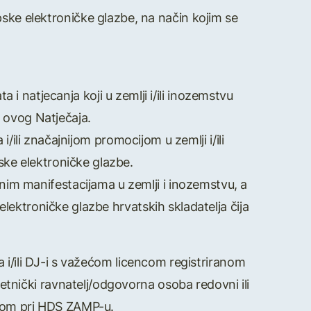
upske elektroničke glazbe, na način kojim se
 i natjecanja koji u zemlji i/ili inozemstvu
t ovog Natječaja.
/ili značajnijom promocijom u zemlji i/ili
pske elektroničke glazbe.
im manifestacijama u zemlji i inozemstvu, a
elektroničke glazbe hrvatskih skladatelja čija
-a i/ili DJ-i s važećom licencom registriranom
jetnički ravnatelj/odgovorna osoba redovni ili
anom pri HDS ZAMP-u.