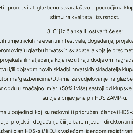
ijeti i promovirati glazbeno stvaralaštvo u područjima kl
stimulira kvaliteta i izvrsnost.
3. Cilj iz članka II. ostvarit će se:
h umjetničkih relevantnih festivala, događanja, projekata
promoviraju glazbu hrvatskih skladatelja koja je predme
rojekata ili natjecanja koja rezultiraju dodjelom nagrada i
vu i/ili objavom novih skladbi hrvatskih skladatelja klu
utorima/glazbenicima/DJ-ima za sudjelovanje na glazben
rigodu u značajnoj mjeri (50% i više) sastoji od klupske 
su djela prijavljena pri HDS ZAMP-u.
imaju pojedinci koji su redovni ili pridruženi članovi HDS
je, projekti i događanja čiji je barem jedan direktor/um
ruženi član HDS-a i/ili DJ s važećom licencom registrir