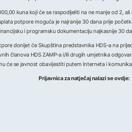
00,00 kuna koji će se raspodijeliti na ne manje od 2, al
s. Isplata potpore moguća je najranije 30 dana prije poče
financijsku i programsku dokumentaciju najkasnije 30 d
tpore donijet će Skupština predstavnika HDS-a na prij
ovnih članova HDS ZAMP-a i/ili drugih umjetnika odgovar
mu će se javnost obavijestiti putem Interneta i komuni
Prijavnica za natječaj nalazi se ovdje: