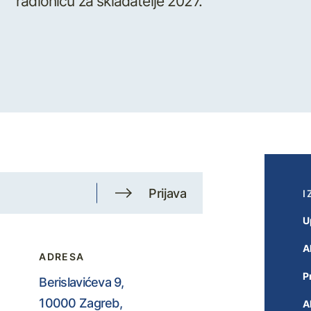
radionicu za skladatelje 2027.
Prijava
I
U
A
ADRESA
P
Berislavićeva 9,
10000 Zagreb,
A