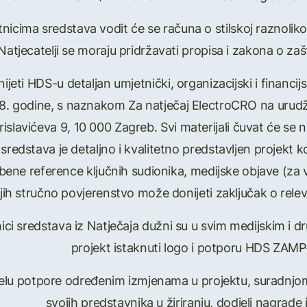
tnicima sredstava vodit će se računa o stilskoj raznoliko
 Natjecatelji se moraju pridržavati propisa i zakona o zašt
nijeti HDS-u detaljan umjetnički, organizacijski i financij
8. godine, s naznakom Za natječaj ElectroCRO na urudž
rislavićeva 9, 10 000 Zagreb. Svi materijali čuvat će se 
 sredstava je detaljno i kvalitetno predstavljen projekt ko
azbene reference ključnih sudionika, medijske objave (za 
jih stručno povjerenstvo može donijeti zaključak o relev
bitnici sredstava iz Natječaja dužni su u svim medijskim i
projekt istaknuti logo i potporu HDS ZAMP
elu potpore određenim izmjenama u projektu, suradnjom
svojih predstavnika u žiriranju, dodjeli nagrade i