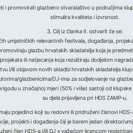
ijeti i promovirati glazbeno stvaralaštvo u područjima kl
stimulira kvaliteta i izvrsnost.
3. Cilj iz članka II. ostvarit će se:
h umjetničkih relevantnih festivala, događanja, projekata
promoviraju glazbu hrvatskih skladatelja koja je predme
rojekata ili natjecanja koja rezultiraju dodjelom nagrada i
vu i/ili objavom novih skladbi hrvatskih skladatelja klu
utorima/glazbenicima/DJ-ima za sudjelovanje na glazben
rigodu u značajnoj mjeri (50% i više) sastoji od klupske 
su djela prijavljena pri HDS ZAMP-u.
imaju pojedinci koji su redovni ili pridruženi članovi HDS
je, projekti i događanja čiji je barem jedan direktor/um
ruženi član HDS-a i/ili DJ s važećom licencom registrir