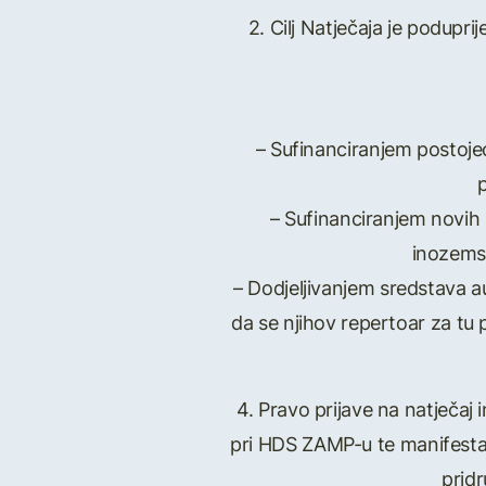
2. Cilj Natječaja je podupr
– Sufinanciranjem postojeći
– Sufinanciranjem novih p
inozemst
– Dodjeljivanjem sredstava a
da se njihov repertoar za tu p
4. Pravo prijave na natječaj 
pri HDS ZAMP-u te manifestaci
prid