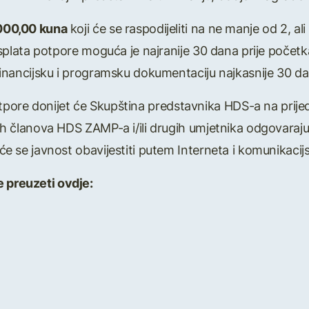
000,00 kuna
koji će se raspodijeliti na ne manje od 2, a
s. Isplata potpore moguća je najranije 30 dana prije poče
financijsku i programsku dokumentaciju najkasnije 30 d
tpore donijet će Skupština predstavnika HDS-a na prij
nih članova HDS ZAMP-a i/ili drugih umjetnika odgovaraj
će se javnost obavijestiti putem Interneta i komunikac
e preuzeti ovdje: