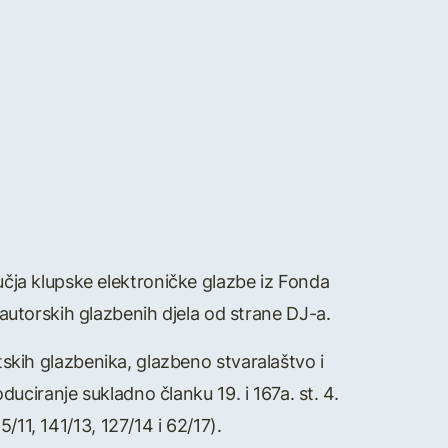
učja klupske elektroničke glazbe iz Fonda
utorskih glazbenih djela od strane DJ-a.
tskih glazbenika, glazbeno stvaralaštvo i
uciranje sukladno članku 19. i 167a. st. 4.
11, 141/13, 127/14 i 62/17).