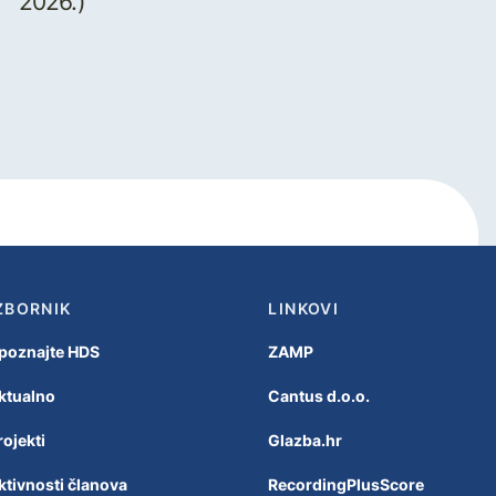
2026.)
ZBORNIK
LINKOVI
poznajte HDS
ZAMP
ktualno
Cantus d.o.o.
rojekti
Glazba.hr
ktivnosti članova
RecordingPlusScore