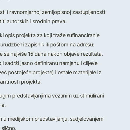
sti i ravnomjernoj zemljopisnoj zastupljenosti
iti autorskih i srodnih prava.
ski opis projekta za koji traže sufinanciranje
urudžbeni zapisnik ili poštom na adresu:
 će se najviše 15 dana nakon objave rezultata.
ji sadrži jasno definiranu namjenu i ciljeve
već postojeće projekte) i ostale materijale iz
antnosti projekta.
 drugim predstavljanjima vezanim uz stimulirani
-a.
 u medijskom predstavljanju, sudjelovanjem
 slično.