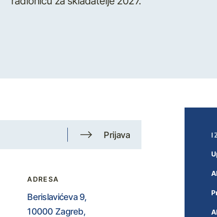
radionicu za skladatelje 2027.
Prijava
I
U
A
ADRESA
P
Berislavićeva 9,
10000 Zagreb,
A