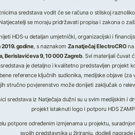
tnicima sredstava vodit će se računa o stilskoj raznoliko
 Natjecatelji se moraju pridržavati propisa i zakona o zašt
nijeti HDS-u detaljan umjetnički, organizacijski i financij
 2019. godine
, s naznakom
Za natječaj ElectroCRO
na 
a, Berislavićeva 9, 10 000 Zagreb
. Svi materijali čuvat
 sredstava je detaljno i kvalitetno predstavljen projekt ko
azbene reference ključnih sudionika, medijske objave (za 
jih stručno povjerenstvo može donijeti zaključak o relev
bitnici sredstava iz Natječaja dužni su u svim medijskim i
projekt istaknuti logo i potporu HDS ZAMP
elu potpore određenim izmjenama u projektu, suradnjom
svojih predstavnika u žiriranju, dodjeli nagrade i