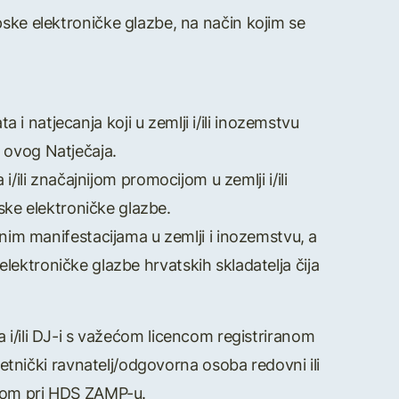
upske elektroničke glazbe, na način kojim se
 i natjecanja koji u zemlji i/ili inozemstvu
t ovog Natječaja.
/ili značajnijom promocijom u zemlji i/ili
pske elektroničke glazbe.
im manifestacijama u zemlji i inozemstvu, a
elektroničke glazbe hrvatskih skladatelja čija
-a i/ili DJ-i s važećom licencom registriranom
jetnički ravnatelj/odgovorna osoba redovni ili
anom pri HDS ZAMP-u.