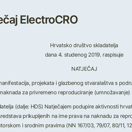
ječaj ElectroCRO
Hrvatsko društvo skladatelja
dana 4. studenog 2019. raspisuje
NATJEČAJ
manifestacija, projekata i glazbenog stvaralaštva s podr
d naknada za privremeno reproduciranje (umnožavanje) a
datelja (dalje: HDS) Natječajem podupire aktivnosti hrva
sredstava prikupljenih na ime prava na naknadu za reprod
orskom i srodnim pravima (NN 167/03, 79/07, 80/11, 125/