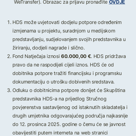
OVDJE
WeTransfer). Obrazac za prijavu pronađite
HDS može uvjetovati dodjelu potpore određenim
izmjenama u projektu, suradnjom u medijskom
predstavljanju, sudjelovanjem svojih predstavnika u
žiriranju, dodjeli nagrade i slično.
60.000,00 €
Fond Natječaja iznosi
. HDS pridržava
pravo da ne raspodijeli cijeli iznos. HDS će od
dobitnika potpore tražiti financijsku i programsku
dokumentaciju o utrošku dobivenih sredstava.
Odluku o dobitnicima potpore donijet će Skupština
predstavnika HDS-a na prijedlog Stručnog
povjerenstva sastavljenog od istaknutih skladatelja i
drugih umjetnika odgovarajućeg područja najkasnije
do 12. prosinca 2025. godine o čemu će se javnost
obavijestiti putem interneta na web stranici