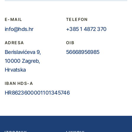
E-MAIL
TELEFON
info@hds.hr
+385 1 4872 370
ADRESA
OIB
Berislavićeva 9,
56668956985
10000 Zagreb,
Hrvatska
IBAN HDS-A
HR8623600001101345746