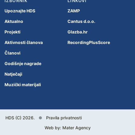
IZBORNIK
LINKOVI
Upoznajte HDS
ZAMP
Aktualno
Cantus d.o.o.
Projekti
Glazba.hr
Aktivnosti članova
RecordingPlusScore
Članovi
Godišnje nagrade
Natječaji
Muzički materijali
HDS (C) 2026.
Pravila privatnosti
Web by:
Mater Agency