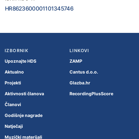
HR8623600001101345746
IZBORNIK
LINKOVI
Upoznajte HDS
ZAMP
Aktualno
Cantus d.o.o.
Projekti
Glazba.hr
Aktivnosti članova
RecordingPlusScore
Članovi
Godišnje nagrade
Natječaji
Muzički materijali