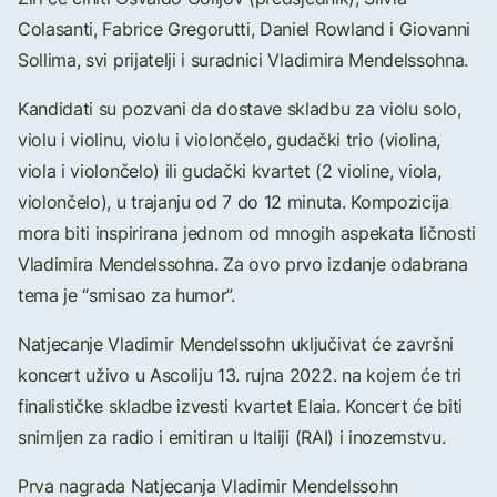
Colasanti, Fabrice Gregorutti, Daniel Rowland i Giovanni
Sollima, svi prijatelji i suradnici Vladimira Mendelssohna.
Kandidati su pozvani da dostave skladbu za violu solo,
violu i violinu, violu i violončelo, gudački trio (violina,
viola i violončelo) ili gudački kvartet (2 violine, viola,
violončelo), u trajanju od 7 do 12 minuta. Kompozicija
mora biti inspirirana jednom od mnogih aspekata ličnosti
Vladimira Mendelssohna. Za ovo prvo izdanje odabrana
tema je “smisao za humor”.
Natjecanje Vladimir Mendelssohn uključivat će završni
koncert uživo u Ascoliju 13. rujna 2022. na kojem će tri
finalističke skladbe izvesti kvartet Elaia. Koncert će biti
snimljen za radio i emitiran u Italiji (RAI) i inozemstvu.
Prva nagrada Natjecanja Vladimir Mendelssohn