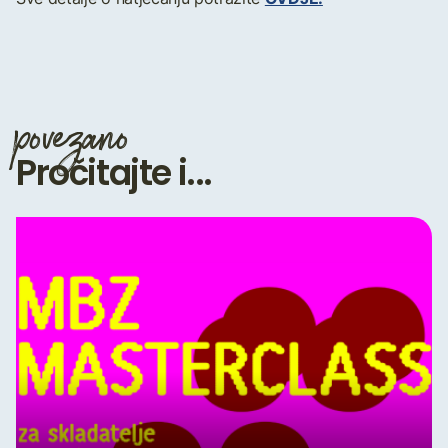
povezano
Pročitajte i...