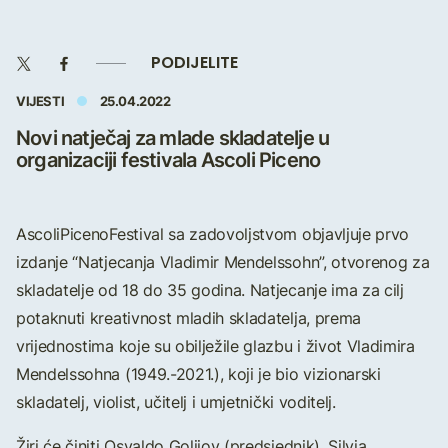
PODIJELITE
VIJESTI
25.04.2022
Novi natječaj za mlade skladatelje u
organizaciji festivala Ascoli Piceno
AscoliPicenoFestival sa zadovoljstvom objavljuje prvo
izdanje “Natjecanja Vladimir Mendelssohn”, otvorenog za
skladatelje od 18 do 35 godina. Natjecanje ima za cilj
potaknuti kreativnost mladih skladatelja, prema
vrijednostima koje su obilježile glazbu i život Vladimira
Mendelssohna (1949.-2021.), koji je bio vizionarski
skladatelj, violist, učitelj i umjetnički voditelj.
Žiri će činiti Osvaldo Golijov (predsjednik), Silvia