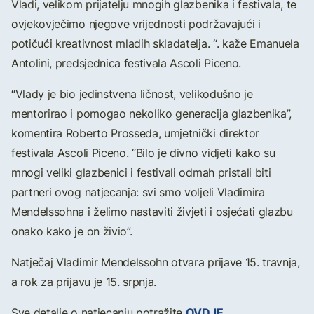
Vladi, velikom prijatelju mnogih glazbenika i festivala, te
ovjekovječimo njegove vrijednosti podržavajući i
potičući kreativnost mladih skladatelja. “. kaže Emanuela
Antolini, predsjednica festivala Ascoli Piceno.
“Vlady je bio jedinstvena ličnost, velikodušno je
mentorirao i pomogao nekoliko generacija glazbenika”,
komentira Roberto Prosseda, umjetnički direktor
festivala Ascoli Piceno. “Bilo je divno vidjeti kako su
mnogi veliki glazbenici i festivali odmah pristali biti
partneri ovog natjecanja: svi smo voljeli Vladimira
Mendelssohna i želimo nastaviti živjeti i osjećati glazbu
onako kako je on živio”.
Natječaj Vladimir Mendelssohn otvara prijave 15. travnja,
a rok za prijavu je 15. srpnja.
OVDJE.
Sve detalje o natjecanju potražite