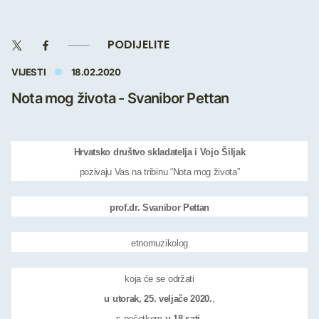
PODIJELITE
VIJESTI
18.02.2020
Nota mog života - Svanibor Pettan
Hrvatsko društvo skladatelja i Vojo Šiljak
pozivaju Vas na tribinu “Nota mog života”
prof.dr. Svanibor Pettan
etnomuzikolog
koja će se održati
u utorak, 25. veljače
2020.
,
s početkom
u 18 sati
.