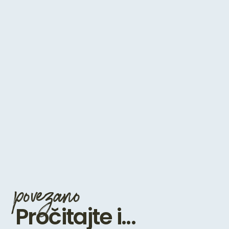
povezano
Pročitajte i...