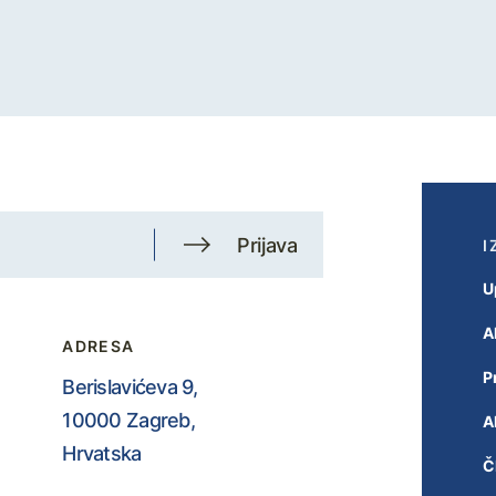
Prijava
I
U
A
ADRESA
P
Berislavićeva 9,
10000 Zagreb,
A
Hrvatska
Č