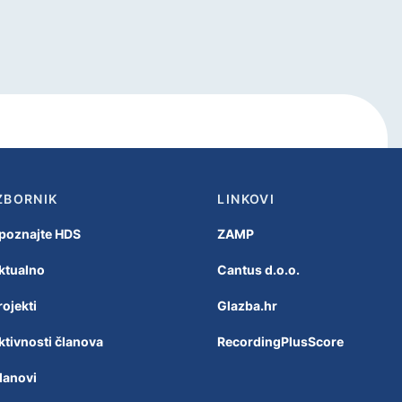
ZBORNIK
LINKOVI
poznajte HDS
ZAMP
ktualno
Cantus d.o.o.
rojekti
Glazba.hr
ktivnosti članova
RecordingPlusScore
lanovi