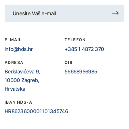
E-MAIL
TELEFON
info@hds.hr
+385 1 4872 370
ADRESA
OIB
Berislavićeva 9,
56668956985
10000 Zagreb,
Hrvatska
IBAN HDS-A
HR8623600001101345746