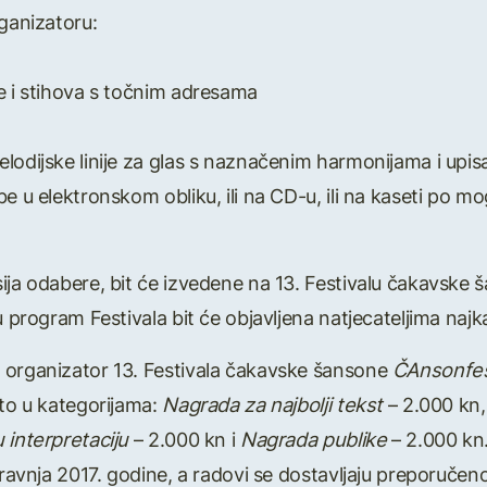
rganizatoru:
e i stihova s točnim adresama
lodijske linije za glas s naznačenim harmonijama i upi
e u elektronskom obliku, ili na CD-u, ili na kaseti po m
ija odabere, bit će izvedene na 13. Festivalu čakavske
u program Festivala bit će objavljena natjecateljima najka
 organizator 13. Festivala čakavske šansone
ČAnsonfes
 to u kategorijama:
Nagrada za najbolji tekst
– 2.000 kn
 interpretaciju
– 2.000 kn i
Nagrada publike
– 2.000 kn
 travnja 2017. godine, a radovi se dostavljaju preporuč