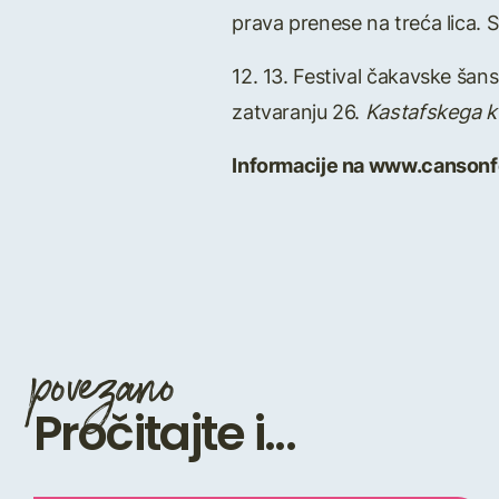
prava prenese na treća lica. 
12. 13. Festival čakavske ša
zatvaranju 26.
Kastafskega k
Informacije na www.canson
povezano
Pročitajte i...