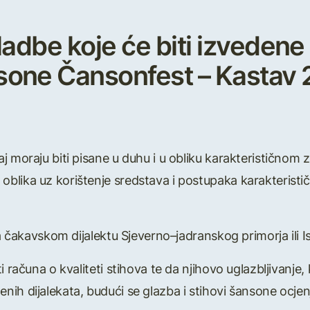
ladbe koje će biti izvedene 
one Čansonfest – Kastav 
j moraju biti pisane u duhu i u obliku karakterističnom 
lika uz korištenje sredstava i postupaka karakterističn
na čakavskom dijalektu Sjeverno–jadranskog primorja ili Is
i računa o kvaliteti stihova te da njihovo uglazbljivanje
ih dijalekata, budući se glazba i stihovi šansone ocjenj