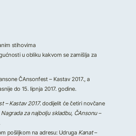
sanim stihovima
ogućnosti u obliku kakvom se zamišlja za
 šansone ČAnsonfest – Kastav 2017., a
snije do 15. lipnja 2017. godine.
t – Kastav 2017.
dodijelit će četiri novčane
,
Nagrada za najbolju skladbu, ČAnsonu
–
.
enom pošiljkom na adresu: Udruga
Kanat
–