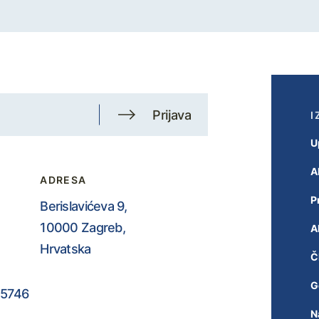
Prijava
I
U
A
ADRESA
P
Berislavićeva 9,
10000 Zagreb,
A
Hrvatska
Č
G
5746
N