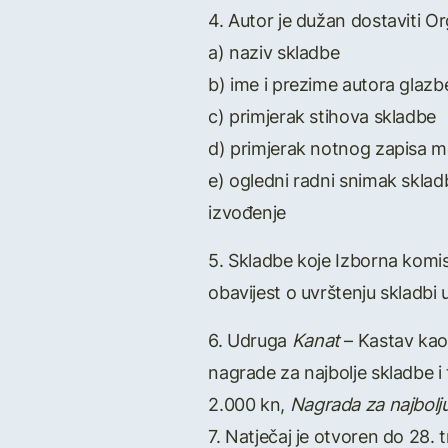
4. Autor je dužan dostaviti O
a) naziv skladbe
b) ime i prezime autora glazb
c) primjerak stihova skladbe
d) primjerak notnog zapisa me
e) ogledni radni snimak skladb
izvođenje
5. Skladbe koje Izborna komis
obavijest o uvrštenju skladbi 
6. Udruga
Kanat
– Kastav kao
nagrade za najbolje skladbe i
2.000 kn,
Nagrada za najbolju
7. Natječaj je otvoren do 28.