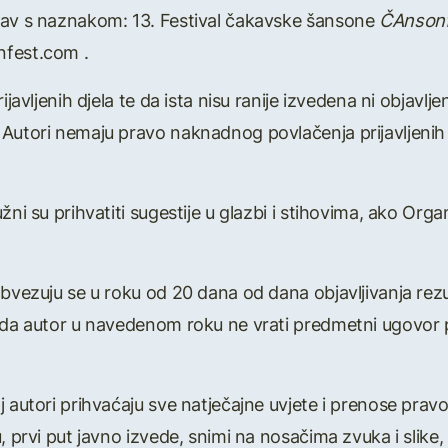
tav s naznakom: 13. Festival čakavske šansone
ČAnson
nfest.com .
rijavljenih djela te da ista nisu ranije izvedena ni objav
Autori nemaju pravo naknadnog povlačenja prijavljenih s
žni su prihvatiti sugestije u glazbi i stihovima, ako Org
obvezuju se u roku od 20 dana od dana objavljivanja rez
 da autor u navedenom roku ne vrati predmetni ugovor pot
j autori prihvaćaju sve natječajne uvjete i prenose pr
 prvi put javno izvede, snimi na nosačima zvuka i slike, p