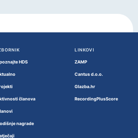
ZBORNIK
LINKOVI
poznajte HDS
ZAMP
ktualno
Cantus d.o.o.
rojekti
Glazba.hr
ktivnosti članova
RecordingPlusScore
lanovi
odišnje nagrade
atječaji