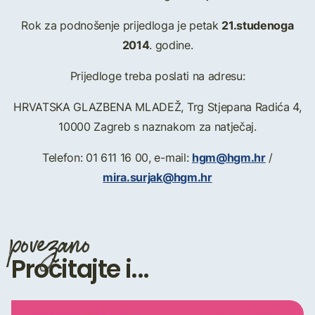
21.studenoga
Rok za podnošenje prijedloga je petak
2014
. godine.
Prijedloge treba poslati na adresu:
HRVATSKA GLAZBENA MLADEŽ, Trg Stjepana Radića 4,
10000 Zagreb s naznakom za natječaj.
hgm@hgm.hr
Telefon: 01 611 16 00, e-mail:
/
mira.surjak@hgm.hr
povezano
Pročitajte i...