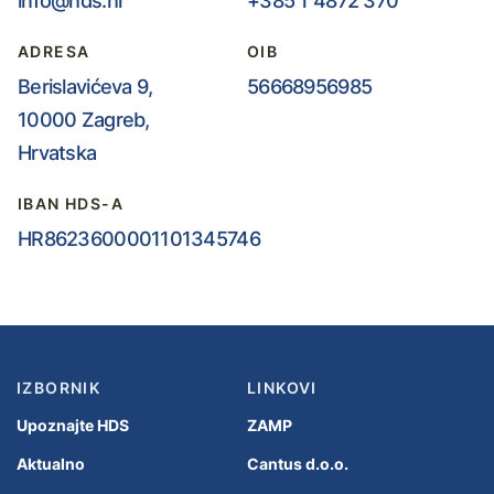
info@hds.hr
+385 1 4872 370
ADRESA
OIB
Berislavićeva 9,
56668956985
10000 Zagreb,
Hrvatska
IBAN HDS-A
HR8623600001101345746
IZBORNIK
LINKOVI
Upoznajte HDS
ZAMP
Aktualno
Cantus d.o.o.