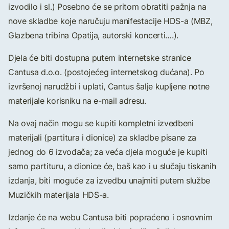
izvodilo i sl.) Posebno će se pritom obratiti pažnja na
nove skladbe koje naručuju manifestacije HDS-a (MBZ,
Glazbena tribina Opatija, autorski koncerti….).
Djela će biti dostupna putem internetske stranice
Cantusa d.o.o. (postojećeg internetskog dućana). Po
izvršenoj narudžbi i uplati, Cantus šalje kupljene notne
materijale korisniku na e-mail adresu.
Na ovaj način mogu se kupiti kompletni izvedbeni
materijali (partitura i dionice) za skladbe pisane za
jednog do 6 izvođača; za veća djela moguće je kupiti
samo partituru, a dionice će, baš kao i u slučaju tiskanih
izdanja, biti moguće za izvedbu unajmiti putem službe
Muzičkih materijala HDS-a.
Izdanje će na webu Cantusa biti popraćeno i osnovnim