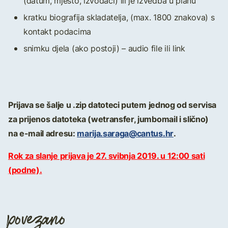
(datum, mjesto, izvođači) ili je izvedba u planu
kratku biografija skladatelja, (max. 1800 znakova) s
kontakt podacima
snimku djela (ako postoji) – audio file ili link
Prijava se šalje u .zip datoteci putem jednog od servisa
za prijenos datoteka (wetransfer, jumbomail i slično)
na e-mail adresu:
marija.saraga@cantus.hr
.
Rok za slanje prijava je 27. svibnja 2019. u 12:00 sati
(podne).
povezano