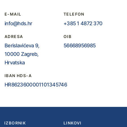
E-MAIL
TELEFON
info@hds.hr
+385 1 4872 370
ADRESA
OIB
Berislavićeva 9,
56668956985
10000 Zagreb,
Hrvatska
IBAN HDS-A
HR8623600001101345746
IZBORNIK
LINKOVI