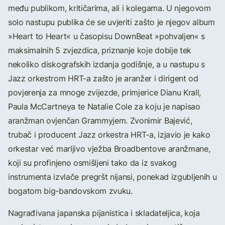
među publikom, kritičarima, ali i kolegama. U njegovom
solo nastupu publika će se uvjeriti zašto je njegov album
»Heart to Heart« u časopisu DownBeat »pohvaljen« s
maksimalnih 5 zvjezdica, priznanje koje dobije tek
nekoliko diskografskih izdanja godišnje, a u nastupu s
Jazz orkestrom HRT-a zašto je aranžer i dirigent od
povjerenja za mnoge zvijezde, primjerice Dianu Krall,
Paula McCartneya te Natalie Cole za koju je napisao
aranžman ovjenčan Grammyjem. Zvonimir Bajević,
trubač i producent Jazz orkestra HRT-a, izjavio je kako
orkestar već marljivo vježba Broadbentove aranžmane,
koji su profinjeno osmišljeni tako da iz svakog
instrumenta izvlače pregršt nijansi, ponekad izgubljenih u
bogatom big-bandovskom zvuku.
Nagrađivana japanska pijanistica i skladateljica, koja