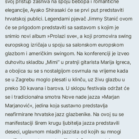
svoj pristup zasniva na spoju bebopa i romantične
elegancije, Ayako Shirasaki će se prvi put predstaviti
hrvatskoj publici. Legendarni pjevač Jimmy Stanić ovom
će se prigodom predstaviti sa sastavom s kojim je
snimio novi album »Prolazi sve«, a koji promovira swing
europskog izričaja u spoju sa salonskom europskom
glazbom i američkim swingom. Na konferenciji je izveo
duhovitu skladbu „Mimi“ u pratnji gitarista Marija Igreca,
a obojica su se s nostalgijom osvrnula na vrijeme kada
se u Zagrebu moglo plesati u klinču, uz živu glazbu u
preko 30 kavana i barova. U sklopu festivala održat će
se i tradicionalna smotra Nove nade jazza »Marjan
Marjanović«, jedina koja sustavno predstavlja
neafirmirane hrvatske jazz glazbenike. Na ovoj su se
manifestaciji širem krugu ljubitelja jazza predstavili
deseci, uglavnom mladih jazzista od kojih su mnogi