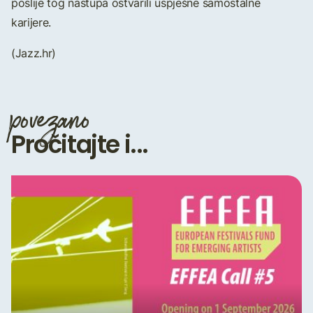
poslije tog nastupa ostvarili uspješne samostalne
karijere.
(Jazz.hr)
povezano
Pročitajte i...