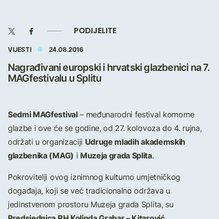
PODIJELITE
VIJESTI
24.08.2016
Nagrađivani europski i hrvatski glazbenici na 7.
MAGfestivalu u Splitu
Sedmi MAGfestival
– međunarodni festival komorne
glazbe i ove će se godine, od 27. kolovoza do 4. rujna,
Udruge mladih akademskih
održati u organizaciji
glazbenika (MAG)
Muzeja grada Splita
i
.
Pokrovitelji ovog iznimnog kulturno umjetničkog
događaja, koji se već tradicionalno održava u
jedinstvenom prostoru Muzeja grada Splita, su
Predsjednica RH Kolinda Grabar – Kitarović,