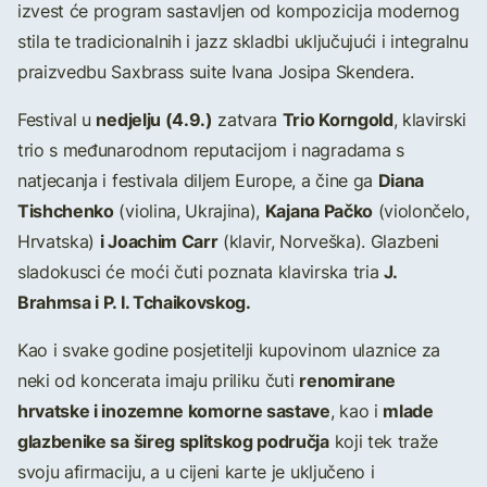
izvest će program sastavljen od kompozicija modernog
stila te tradicionalnih i jazz skladbi uključujući i integralnu
praizvedbu Saxbrass suite Ivana Josipa Skendera.
nedjelju (4.9.)
Trio Korngold
Festival u
zatvara
, klavirski
trio s međunarodnom reputacijom i nagradama s
Diana
natjecanja i festivala diljem Europe, a čine ga
Tishchenko
Kajana Pačko
(violina, Ukrajina),
(violončelo,
i Joachim Carr
Hrvatska)
(klavir, Norveška). Glazbeni
J.
sladokusci će moći čuti poznata klavirska tria
Brahmsa i P. I. Tchaikovskog.
Kao i svake godine posjetitelji kupovinom ulaznice za
renomirane
neki od koncerata imaju priliku čuti
hrvatske i inozemne komorne sastave
mlade
, kao i
glazbenike sa šireg splitskog područja
koji tek traže
svoju afirmaciju, a u cijeni karte je uključeno i