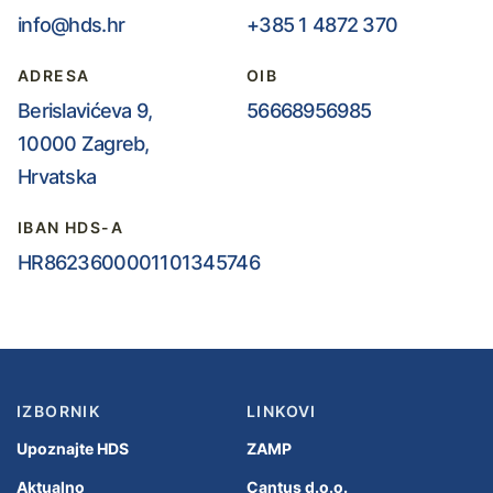
info@hds.hr
+385 1 4872 370
ADRESA
OIB
Berislavićeva 9,
56668956985
10000 Zagreb,
Hrvatska
IBAN HDS-A
HR8623600001101345746
IZBORNIK
LINKOVI
Upoznajte HDS
ZAMP
Aktualno
Cantus d.o.o.