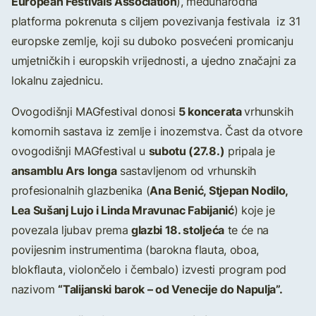
European Festivals Association
), međunarodna
platforma pokrenuta s ciljem povezivanja festivala iz 31
europske zemlje, koji su duboko posvećeni promicanju
umjetničkih i europskih vrijednosti, a ujedno značajni za
lokalnu zajednicu.
5 koncerata
Ovogodišnji MAGfestival donosi
vrhunskih
komornih sastava iz zemlje i inozemstva. Čast da otvore
subotu (27.8.)
ovogodišnji MAGfestival u
pripala je
ansamblu Ars longa
sastavljenom od vrhunskih
Ana Benić, Stjepan Nodilo,
profesionalnih glazbenika (
Lea Sušanj Lujo i Linda Mravunac Fabijanić
) koje je
glazbi 18. stoljeća
povezala ljubav prema
te će na
povijesnim instrumentima (barokna flauta, oboa,
blokflauta, violončelo i čembalo) izvesti program pod
“Talijanski barok – od Venecije do Napulja”.
nazivom