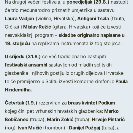
ponedjeljak (29.8.)
Na drugoj večeri festivala, u
nastupit
će trio međunarodno priznatih umjetnika u sastavu
Laura
Vadjon
Antigoni Tsala
(violina, Hrvatska),
(flauta,
Mislav Režić
Grčka) i
(gitara, Hrvatska) koji će izvesti
skladbe originalno napisane u
nesvakidašnji program –
19. stoljeću
na replikama instrumenata iz tog stoljeća.
U srijedu (31.8.)
će već tradicionalno nastupiti
festivalski ansambl
sastavljen od mladih splitskih
glazbenika i njihovih gostiju iz drugih dijelova Hrvatske
Paula
te će premijerno u Splitu izvesti komorne simfonije
Hindemitha.
Četvrtak (1.9.)
brass kvintet Podium
rezerviran za
Marko
kojeg čini pet vrhunskih hrvatskih glazbenika:
Bobičanec
Marin Zokić
Hrvoje Pintarić
(truba),
(truba),
Ivan Mučić
Danijel Požgaj
(rog),
(trombon) i
(tuba), a