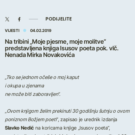
PODIJELITE
VIJESTI
04.02.2019
Na tribini „Moje pjesme, moje molitve“
predstavljena knjiga Isusov poeta pok. vlč.
Nenada Mirka Novakovića
„Tko se jednom očeše o moj kaput
i okupa u zjenama
ne može biti zaboravljen“.
„
Ovom knjigom želim prekinuti 30 godišnju šutnju o ovom
poniznom Božjem poeti
“, zapisao je urednik izdanja
Slavko Nedić
na koricama knjige „Isusov poeta“,