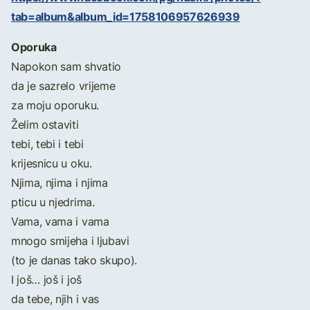
tab=album&album_id=1758106957626939
Oporuka
Napokon sam shvatio
da je sazrelo vrijeme
za moju oporuku.
Želim ostaviti
tebi, tebi i tebi
krijesnicu u oku.
Njima, njima i njima
pticu u njedrima.
Vama, vama i vama
mnogo smijeha i ljubavi
(to je danas tako skupo).
I još… još i još
da tebe, njih i vas