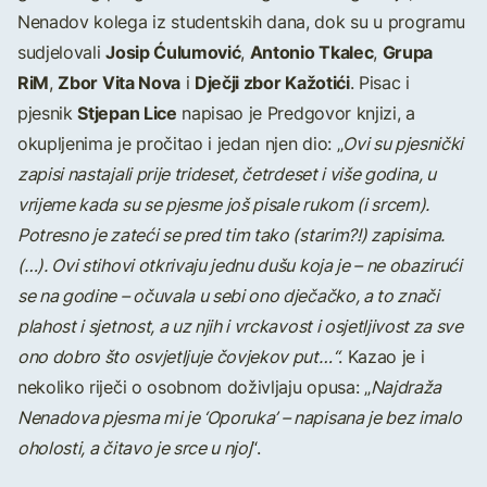
Nenadov kolega iz studentskih dana, dok su u programu
Josip Ćulumović
Antonio Tkalec
Grupa
sudjelovali
,
,
RiM
Zbor Vita Nova
Dječji zbor Kažotići
,
i
. Pisac i
Stjepan Lice
pjesnik
napisao je Predgovor knjizi, a
okupljenima je pročitao i jedan njen dio: „
Ovi su pjesnički
zapisi nastajali prije trideset, četrdeset i više godina, u
vrijeme kada su se pjesme još pisale rukom (i srcem).
Potresno je zateći se pred tim tako (starim?!) zapisima.
(…). Ovi stihovi otkrivaju jednu dušu koja je – ne obazirući
se na godine – očuvala u sebi ono dječačko, a to znači
plahost i sjetnost, a uz njih i vrckavost i osjetljivost za sve
ono dobro što osvjetljuje čovjekov put…“
. Kazao je i
nekoliko riječi o osobnom doživljaju opusa: „
Najdraža
Nenadova pjesma mi je ‘Oporuka’ – napisana je bez imalo
oholosti, a čitavo je srce u njoj
“.