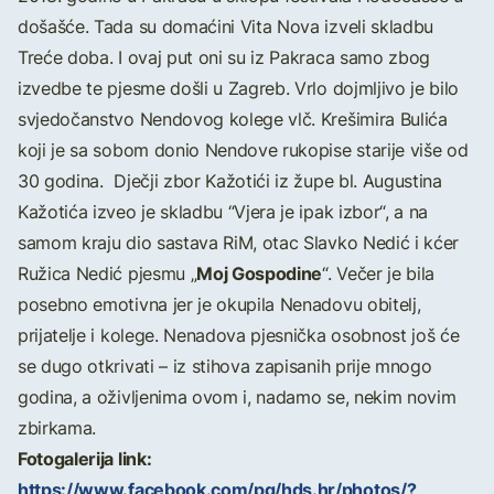
došašće. Tada su domaćini Vita Nova izveli skladbu
Treće doba. I ovaj put oni su iz Pakraca samo zbog
izvedbe te pjesme došli u Zagreb. Vrlo dojmljivo je bilo
svjedočanstvo Nendovog kolege vlč. Krešimira Bulića
koji je sa sobom donio Nendove rukopise starije više od
30 godina. Dječji zbor Kažotići iz župe bl. Augustina
Kažotića izveo je skladbu “Vjera je ipak izbor“, a na
samom kraju dio sastava RiM, otac Slavko Nedić i kćer
Moj Gospodine
Ružica Nedić pjesmu „
“. Večer je bila
posebno emotivna jer je okupila Nenadovu obitelj,
prijatelje i kolege. Nenadova pjesnička osobnost još će
se dugo otkrivati – iz stihova zapisanih prije mnogo
godina, a oživljenima ovom i, nadamo se, nekim novim
zbirkama.
Fotogalerija link:
https://www.facebook.com/pg/hds.hr/photos/?