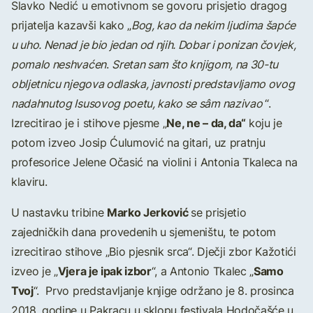
Slavko Nedić u emotivnom se govoru prisjetio dragog
prijatelja kazavši kako „
Bog, kao da nekim ljudima šapće
u uho. Nenad je bio jedan od njih. D
obar i ponizan čovjek,
pomalo neshvaćen
.
Sretan sam što knjigom, na 30-tu
obljetnicu njegova odlaska, javnosti predstavljamo ovog
nadahnutog Isusovog poetu, kako se sâm nazivao
“.
Ne, ne – da, da“
Izrecitirao je i stihove pjesme „
koju je
potom izveo Josip Ćulumović na gitari, uz pratnju
profesorice Jelene Očasić na violini i Antonia Tkaleca na
klaviru.
Marko Jerković
U nastavku tribine
se prisjetio
zajedničkih dana provedenih u sjemeništu, te potom
izrecitirao stihove „Bio pjesnik srca“. Dječji zbor Kažotići
Vjera je ipak izbor
Samo
izveo je „
“, a Antonio Tkalec „
Tvoj
“. Prvo predstavljanje knjige održano je 8. prosinca
2018. godine u Pakracu u sklopu festivala Hodočašće u