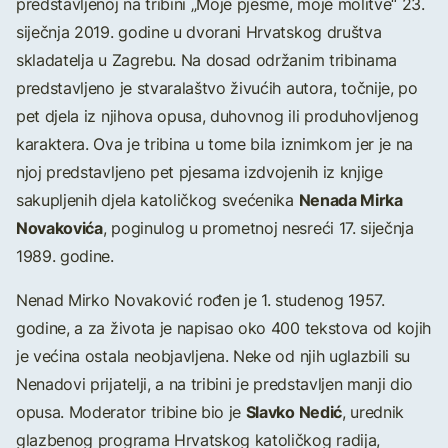
predstavljenoj na tribini „Moje pjesme, moje molitve“ 23.
siječnja 2019. godine u dvorani Hrvatskog društva
skladatelja u Zagrebu. Na dosad održanim tribinama
predstavljeno je stvaralaštvo živućih autora, točnije, po
pet djela iz njihova opusa, duhovnog ili produhovljenog
karaktera. Ova je tribina u tome bila iznimkom jer je na
njoj predstavljeno pet pjesama izdvojenih iz knjige
Nenada Mirka
sakupljenih djela katoličkog svećenika
Novakovića
, poginulog u prometnoj nesreći 17. siječnja
1989. godine.
Nenad Mirko Novaković rođen je 1. studenog 1957.
godine, a za života je napisao oko 400 tekstova od kojih
je većina ostala neobjavljena. Neke od njih uglazbili su
Nenadovi prijatelji, a na tribini je predstavljen manji dio
Slavko Nedić
opusa. Moderator tribine bio je
, urednik
glazbenog programa Hrvatskog katoličkog radija,