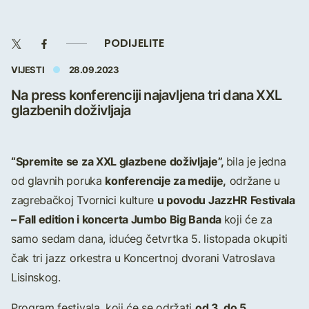
PODIJELITE
VIJESTI
28.09.2023
Na press konferenciji najavljena tri dana XXL
glazbenih doživljaja
“Spremite se za XXL glazbene doživljaje”,
bila je jedna
konferencije za medije,
od glavnih poruka
održane u
u povodu JazzHR Festivala
zagrebačkoj Tvornici kulture
– Fall edition i koncerta Jumbo Big Banda
koji će za
samo sedam dana, idućeg četvrtka 5. listopada okupiti
čak tri jazz orkestra u Koncertnoj dvorani Vatroslava
Lisinskog.
od 3. do 5.
Program festivala, koji će se održati