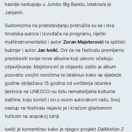
kasnije nastupaju u Jumbo Big Bandu, istaknula je
Janjanin.
Sudionicima na predstavljanju pridružila su se i dva
hrvatska autora i izvođača na programu, riječki
Zoran Majstorović
multiinstrumentalist i autor
te splitski
Jan Ivelić.
bubnjar i autor
Oni će na festivalu premijerno
predstaviti svoje nove albume koji uskoro očekuju
objavljivanje. Majstorović je objasnio zašto je album
posvetio svojim nonićima te istaknuo kako se sljedeće
godine obilježava 15 godina od uvrštenja istarske
ljestvice na UNESCO-vu listu nematerijalne kulturne
baštine, koju koristi i on u svom autorskom radu. Svoj
nastup na festivalu najavio je i kraćom glazbenom
točkom na arapskoj lutnji.
Ivelić je komentirao kako je njegov projekt
DalMotion
2