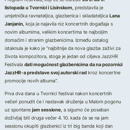
listopada u Tvornici i Lisinskom,
predstavila je
Lana
umjetnička ravnateljica, glazbenica i skladateljica
Janjanin,
koja je najavila niz koncertnih događaja s
novim albumima, velikim koncertima te najboljim
domaćim i stranim glazbenicima. Između ostalog
istaknula je kako je “najbitnije da nova glazba zaživi za
života kompozitora, stoga je jedan od ciljeva JazzHR
dati mogućnost glazbenicima da na pozornici
Festivala
JazzHR-a predstave svoj autorski rad
kroz koncertne
promocije novih albuma”.
Prva dva dana u Tvornici festival nakon koncertnih
večeri ponudit će i nastavak druženja u Malom pogonu
jam sessione,
uz spontane
a sigurno će poseban
doživljaj biti druga večer 4. 10. kada će se na jam
sessionu okupiti glazbenici iz tri big banda koji dan