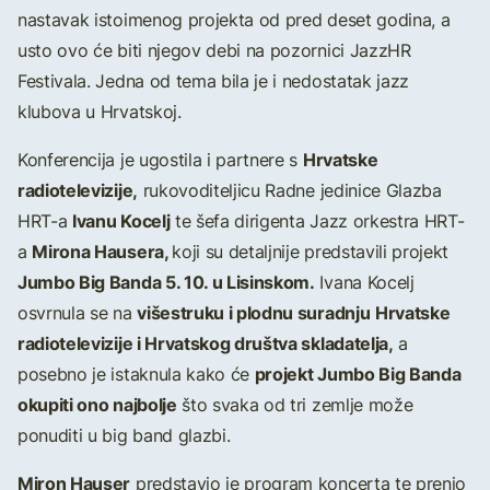
nastavak istoimenog projekta od pred deset godina, a
usto ovo će biti njegov debi na pozornici JazzHR
Festivala. Jedna od tema bila je i nedostatak jazz
klubova u Hrvatskoj.
Hrvatske
Konferencija je ugostila i partnere s
radiotelevizije,
rukovoditeljicu Radne jedinice Glazba
Ivanu Kocelj
HRT-a
te šefa dirigenta Jazz orkestra HRT-
Mirona Hausera,
a
koji su detaljnije predstavili projekt
Jumbo Big Banda 5. 10. u Lisinskom.
Ivana Kocelj
višestruku i plodnu suradnju
Hrvatske
osvrnula se na
radiotelevizije i Hrvatskog društva skladatelja,
a
projekt Jumbo Big Banda
posebno je istaknula kako će
okupiti ono najbolje
što svaka od tri zemlje može
ponuditi u big band glazbi.
Miron Hauser
predstavio je program koncerta te prenio