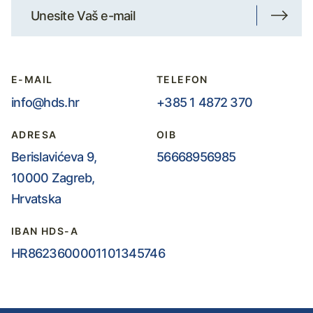
E-MAIL
TELEFON
info@hds.hr
+385 1 4872 370
ADRESA
OIB
Berislavićeva 9,
56668956985
10000 Zagreb,
Hrvatska
IBAN HDS-A
HR8623600001101345746