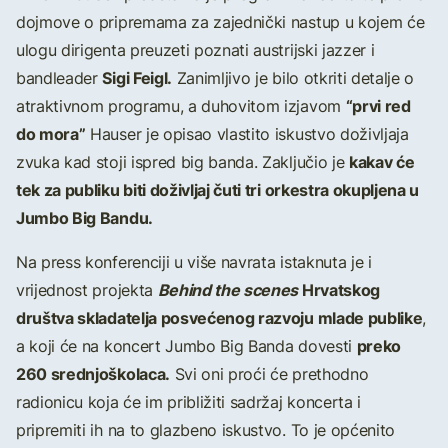
dojmove o pripremama za zajednički nastup u kojem će
ulogu dirigenta preuzeti poznati austrijski jazzer i
Sigi Feigl.
bandleader
Zanimljivo je bilo otkriti detalje o
“prvi red
atraktivnom programu, a duhovitom izjavom
do mora”
Hauser je opisao vlastito iskustvo doživljaja
kakav će
zvuka kad stoji ispred big banda. Zaključio je
tek za publiku biti doživljaj čuti tri orkestra okupljena u
Jumbo Big Bandu.
Na press konferenciji u više navrata istaknuta je i
Behind the scenes
Hrvatskog
vrijednost projekta
društva skladatelja posvećenog razvoju mlade publike
,
preko
a koji će na koncert Jumbo Big Banda dovesti
260 srednjoškolaca.
Svi oni proći će prethodno
radionicu koja će im približiti sadržaj koncerta i
pripremiti ih na to glazbeno iskustvo. To je općenito