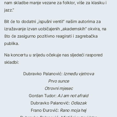
nam skladbe manje vezane za folklor, više za klasiku i
jazz.”
Bit će to dodatni „ispušni ventil” našim autorima za
izražavanje izvan uobičajenih „akademskih” okvira, na
što će zasigurno pozitivno reagirati i zagrebačka
publika.
Na koncertu u srijedu očekuje nas sljedeći raspored
skladbi:
Dubravko Palanović:
Između vjetrova
Prvo sunce
Otrovni mjesec
Gordan Tudor:
A.I am not afraid
Dubravko Palanović:
Odlazak
Frano Đurović:
Rano moja hej