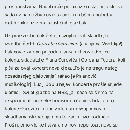
prostranstvima. Nadahnuće pronalaze u stapanju stilove,
sada uz narudžbu novih skladbi i izdašnu upotrebu
elektronike uz zvuk akustičnih glazbala.
Uz praizvedbu čak četiriju svojih novih skladbi, te
izvedbu čestih
Četri lita i četri zime
(aluzija na Vivaldija!),
Palanović za ovu prigodu u ansambl zove dvojicu
kolega, skladatelje Frana Đurovića i Gordana Tudora, koji
pišu za ovaj koncert nova djela. „To je na tragu našeg
dosadašnjeg djelovanja”, rekao je Palanović
muzikologinji Luciji Job u najavi koncerta prošle srijede
u emisiji Svijet glazbe na HR3, „ali sada se širimo na
eksperimentiranje elektronikom u čemu vladaju moji
kolege Đurović i Tudor. Zato i sam svojim novim
skladbama iskoračujem na to zanimljivo područje.
Proširujemo vidike i stvaramo novi repertoar, nove su