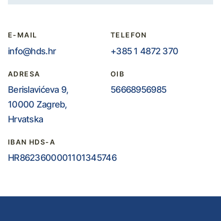
E-MAIL
TELEFON
info@hds.hr
+385 1 4872 370
ADRESA
OIB
Berislavićeva 9,
56668956985
10000 Zagreb,
Hrvatska
IBAN HDS-A
HR8623600001101345746