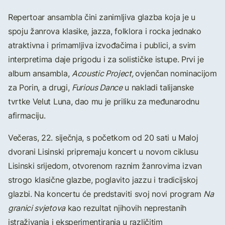
Repertoar ansambla čini zanimljiva glazba koja je u
spoju žanrova klasike, jazza, folklora i rocka jednako
atraktivna i primamljiva izvođačima i publici, a svim
interpretima daje prigodu i za solističke istupe. Prvi je
album ansambla,
Acoustic Project,
ovjenčan nominacijom
za Porin, a drugi,
Furious Dance
u nakladi talijanske
tvrtke Velut Luna, dao mu je priliku za međunarodnu
afirmaciju.
Večeras, 22. siječnja, s početkom od 20 sati u Maloj
dvorani Lisinski pripremaju koncert u novom ciklusu
Lisinski srijedom, otvorenom raznim žanrovima izvan
strogo klasične glazbe, poglavito jazzu i tradicijskoj
glazbi. Na koncertu će predstaviti svoj novi program
Na
granici svjetova
kao rezultat njihovih neprestanih
istraživanja i eksperimentiranja u različitim