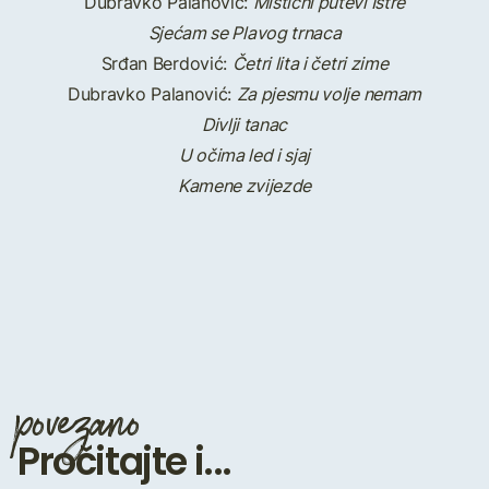
Dubravko Palanović:
Mistični putevi Istre
Sjećam se Plavog trnaca
Srđan Berdović:
Četri lita i četri zime
Dubravko Palanović:
Za pjesmu volje nemam
Divlji tanac
U očima led i sjaj
Kamene zvijezde
povezano
Pročitajte i...