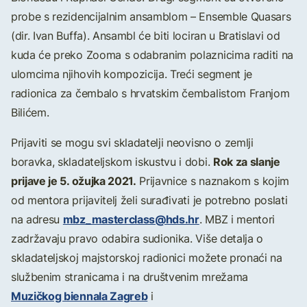
probe s rezidencijalnim ansamblom – Ensemble Quasars
(dir. Ivan Buffa). Ansambl će biti lociran u Bratislavi od
kuda će preko Zooma s odabranim polaznicima raditi na
ulomcima njihovih kompozicija. Treći segment je
radionica za čembalo s hrvatskim čembalistom Franjom
Bilićem.
Prijaviti se mogu svi skladatelji neovisno o zemlji
Rok za slanje
boravka, skladateljskom iskustvu i dobi.
prijave je 5. ožujka 2021.
Prijavnice s naznakom s kojim
od mentora prijavitelj želi surađivati je potrebno poslati
mbz_masterclass@hds.hr
na adresu
. MBZ i mentori
zadržavaju pravo odabira sudionika. Više detalja o
skladateljskoj majstorskoj radionici možete pronaći na
službenim stranicama i na društvenim mrežama
Muzičkog biennala Zagreb
i