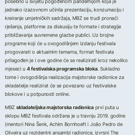
posebno u svijetu pogođenom pandemijom koja je
jednako izazovnom učinila prezentaciju, konzumaciju i
kreiranje umjetničkih sadržaja, MBZ se trudi pronaći
rješenja, platforme za diskusiju te formate i strategije
približavanja suvremene glazbe publici. Uz brojne
programe koji će u ovogodišnjem izdanju festivala
progovarati o aktualnim temama, format festivala
prilagođen je i ove godine će se realizirati kroz nekoliko
4 festivalska programska bloka
mjeseci u
. Sukladno
tome i ovogodišnja realizacija majstorske radionice za
skladatelje realizirat će se povezano uz festivalske
blokove i u potpunosti online.
skladateljska majstorska radionica
MBZ
prvi puta u
sklopu MBZ festivala održana je u travnju 2019. godine
(mentori Nina Šenk, Achim Bornhoeft i João Pedro de
Oliveira uz rezidentni ansambl radionice, izvrsni The