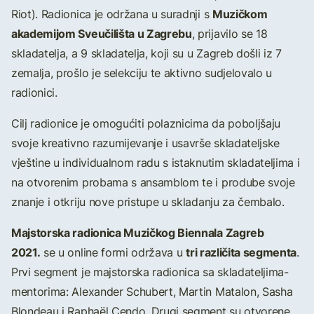
Muzičkom
Riot). Radionica je održana u suradnji s
akademijom Sveučilišta u Zagrebu
, prijavilo se 18
skladatelja, a 9 skladatelja, koji su u Zagreb došli iz 7
zemalja, prošlo je selekciju te aktivno sudjelovalo u
radionici.
Cilj radionice je omogućiti polaznicima da poboljšaju
svoje kreativno razumijevanje i usavrše skladateljske
vještine u individualnom radu s istaknutim skladateljima i
na otvorenim probama s ansamblom te i prodube svoje
znanje i otkriju nove pristupe u skladanju za čembalo.
Majstorska radionica Muzičkog Biennala Zagreb
2021.
tri različita segmenta
se u online formi održava u
.
Prvi segment je majstorska radionica sa skladateljima-
mentorima: Alexander Schubert, Martin Matalon, Sasha
Blondeau i Raphaël Cendo. Drugi segment su otvorene