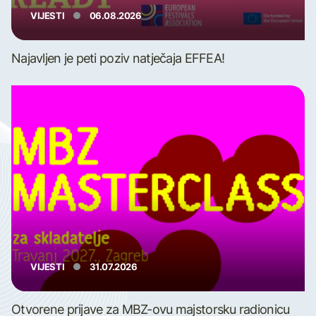
VIJESTI
06.08.2026
Najavljen je peti poziv natječaja EFFEA!
VIJESTI
31.07.2026
Otvorene prijave za MBZ-ovu majstorsku radionicu