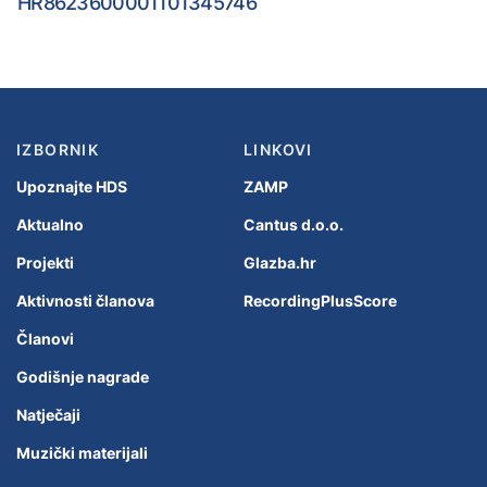
HR8623600001101345746
IZBORNIK
LINKOVI
Upoznajte HDS
ZAMP
Aktualno
Cantus d.o.o.
Projekti
Glazba.hr
Aktivnosti članova
RecordingPlusScore
Članovi
Godišnje nagrade
Natječaji
Muzički materijali