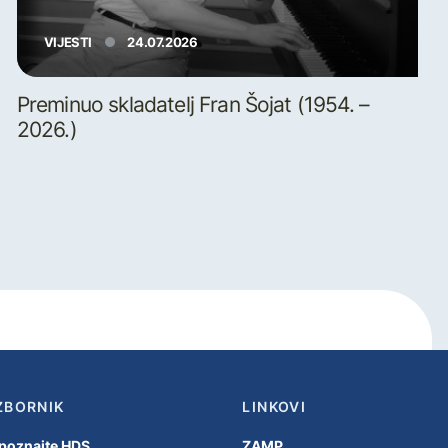
VIJESTI
24.07.2026
Preminuo skladatelj Fran Šojat (1954. –
2026.)
ZBORNIK
LINKOVI
poznajte HDS
ZAMP