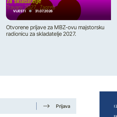
VIJESTI
31.07.2026
Otvorene prijave za MBZ-ovu majstorsku
radionicu za skladatelje 2027.
Prijava
I
U