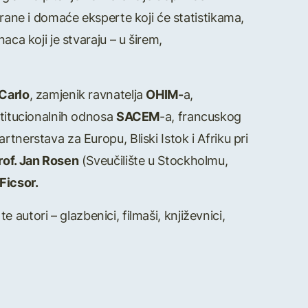
trane i domaće eksperte koji će statistikama,
aca koji je stvaraju – u širem,
Carlo
, zamjenik ravnatelja
OHIM-
a,
nstitucionalnih odnosa
SACEM
-a, francuskog
partnerstava za Europu, Bliski Istok i Afriku pri
rof. Jan Rosen
(Sveučilište u Stockholmu,
 Ficsor.
e autori – glazbenici, filmaši, književnici,