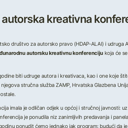
autorska kreativna konfe
vatsko društvo za autorsko pravo (HDAP-ALAI) i udruga
đunarodnu
autorsku kreativnu konferenciju
koja će se
odine biti udruge autora i kreativaca, kao i one koje šti
 i njegova stručna služba ZAMP, Hrvatska Glazbena Unij
 ostale.
ija imala je odličan odjek u općoj i stručnoj javnosti: u
ferencija je ponudila niz zanimljivih predavanja i panel
vu godinu ponudit ćemo jednako jak program: budući da je