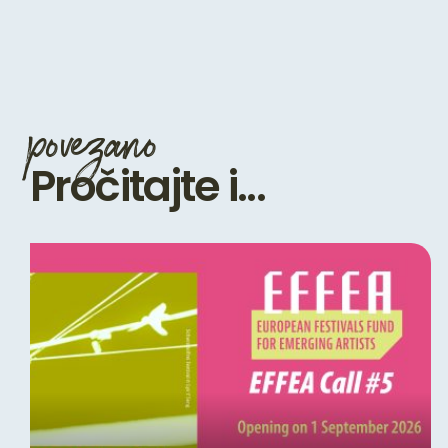
povezano
Pročitajte i...