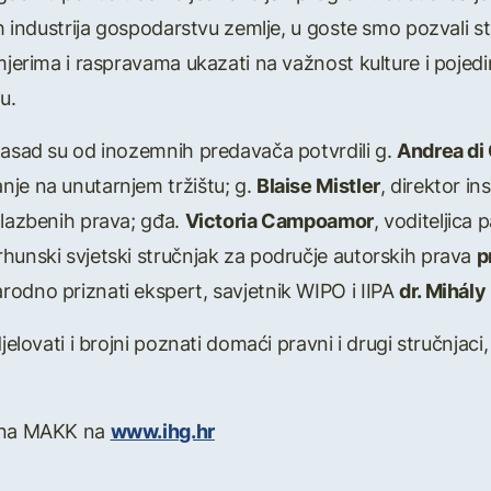
ih industrija gospodarstvu zemlje, u goste smo pozvali s
mjerima i raspravama ukazati na važnost kulture i pojedin
u.
zasad su od inozemnih predavača potvrdili g.
Andrea di 
nje na unutarnjem tržištu; g.
Blaise Mistler
, direktor i
glazbenih prava; gđa.
Victoria Campoamor
, voditeljica 
vrhunski svjetski stručnjak za područje autorskih prava
p
rodno priznati ekspert, savjetnik WIPO i IIPA
dr. Mihály
elovati i brojni poznati domaći pravni i drugi stručnjaci, t
i na MAKK na
www.ihg.hr