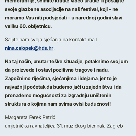
memorabilije, snimite kratke video uratke ili pošaljite
svoje glazbene asocijacije na naš festival, koji – ne
moramo Vas niti podsjećati – u narednoj godini slavi
veliku 60. obljetnicu.
Šaljite nam svoja sjećanja na kontakt mail
nina.calopek@hds.hr
.
Na taj način, unutar teške situacije, potaknimo svoj um
da proizvede i ostavi pozitivne tragove i nadu.
Započnimo riječima, sjećanjima i idejama, jer to je
najvažniji početak da budemo jači u zajedništvu i da
pronađemo mogućnosti za izgradnju uništenih
struktura o kojima nam svima ovisi budućnost!
Margareta Ferek Petrić
umjetnička ravnateljica 31. muzičkog biennala Zagreb