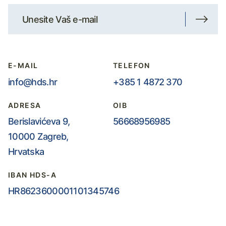
E-MAIL
TELEFON
info@hds.hr
+385 1 4872 370
ADRESA
OIB
Berislavićeva 9,
56668956985
10000 Zagreb,
Hrvatska
IBAN HDS-A
HR8623600001101345746