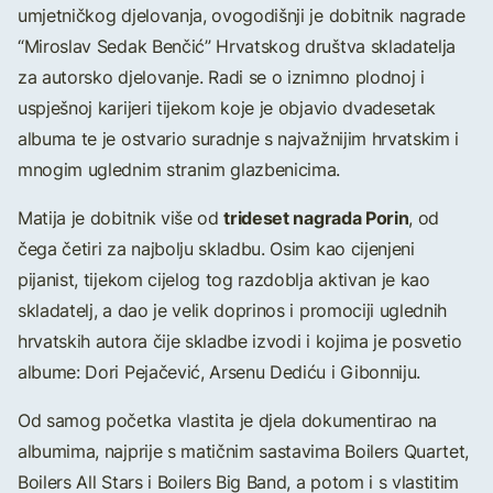
umjetničkog djelovanja, ovogodišnji je dobitnik nagrade
“Miroslav Sedak Benčić” Hrvatskog društva skladatelja
za autorsko djelovanje. Radi se o iznimno plodnoj i
uspješnoj karijeri tijekom koje je objavio dvadesetak
albuma te je ostvario suradnje s najvažnijim hrvatskim i
mnogim uglednim stranim glazbenicima.
trideset nagrada Porin
Matija je dobitnik više od
, od
čega četiri za najbolju skladbu. Osim kao cijenjeni
pijanist, tijekom cijelog tog razdoblja aktivan je kao
skladatelj, a dao je velik doprinos i promociji uglednih
hrvatskih autora čije skladbe izvodi i kojima je posvetio
albume: Dori Pejačević, Arsenu Dediću i Gibonniju.
Od samog početka vlastita je djela dokumentirao na
albumima, najprije s matičnim sastavima Boilers Quartet,
Boilers All Stars i Boilers Big Band, a potom i s vlastitim