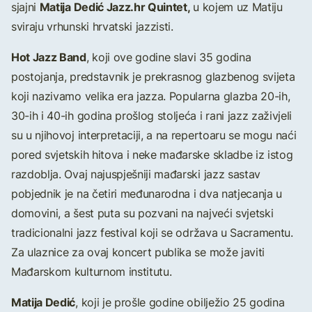
Matija Dedić Jazz.hr Quintet,
sjajni
u kojem uz Matiju
sviraju vrhunski hrvatski jazzisti.
Hot Jazz Band
, koji ove godine slavi 35 godina
postojanja, predstavnik je prekrasnog glazbenog svijeta
koji nazivamo velika era jazza. Popularna glazba 20-ih,
30-ih i 40-ih godina prošlog stoljeća i rani jazz zaživjeli
su u njihovoj interpretaciji, a na repertoaru se mogu naći
pored svjetskih hitova i neke mađarske skladbe iz istog
razdoblja. Ovaj najuspješniji mađarski jazz sastav
pobjednik je na četiri međunarodna i dva natjecanja u
domovini, a šest puta su pozvani na najveći svjetski
tradicionalni jazz festival koji se održava u Sacramentu.
Za ulaznice za ovaj koncert publika se može javiti
Mađarskom kulturnom institutu.
Matija Dedić
, koji je prošle godine obilježio 25 godina