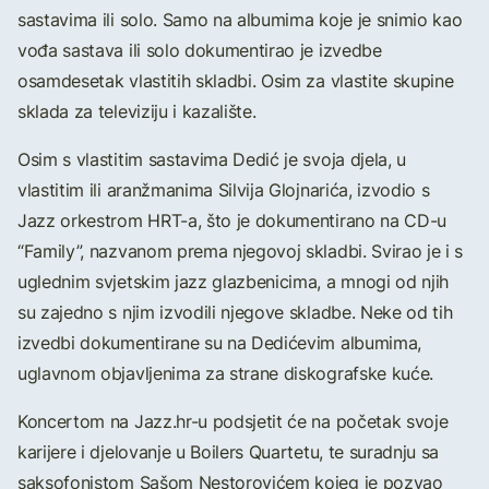
sastavima ili solo. Samo na albumima koje je snimio kao
vođa sastava ili solo dokumentirao je izvedbe
osamdesetak vlastitih skladbi. Osim za vlastite skupine
sklada za televiziju i kazalište.
Osim s vlastitim sastavima Dedić je svoja djela, u
vlastitim ili aranžmanima Silvija Glojnarića, izvodio s
Jazz orkestrom HRT-a, što je dokumentirano na CD-u
“Family”, nazvanom prema njegovoj skladbi. Svirao je i s
uglednim svjetskim jazz glazbenicima, a mnogi od njih
su zajedno s njim izvodili njegove skladbe. Neke od tih
izvedbi dokumentirane su na Dedićevim albumima,
uglavnom objavljenima za strane diskografske kuće.
Koncertom na Jazz.hr-u podsjetit će na početak svoje
karijere i djelovanje u Boilers Quartetu, te suradnju sa
saksofonistom Sašom Nestorovićem kojeg je pozvao