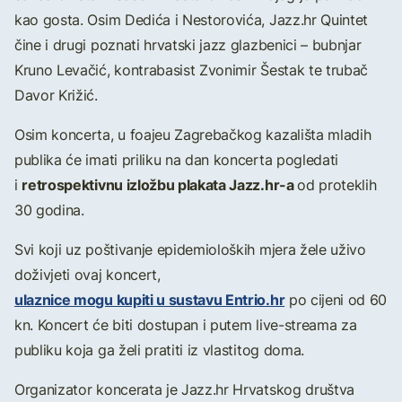
kao gosta. Osim Dedića i Nestorovića, Jazz.hr Quintet
čine i drugi poznati hrvatski jazz glazbenici – bubnjar
Kruno Levačić, kontrabasist Zvonimir Šestak te trubač
Davor Križić.
Osim koncerta, u foajeu Zagrebačkog kazališta mladih
publika će imati priliku na dan koncerta pogledati
retrospektivnu izložbu plakata Jazz.hr-a
i
od proteklih
30 godina.
Svi koji uz poštivanje epidemioloških mjera žele uživo
doživjeti ovaj koncert,
ulaznice mogu kupiti u sustavu Entrio.hr
po cijeni od 60
kn. Koncert će biti dostupan i putem live-streama za
publiku koja ga želi pratiti iz vlastitog doma.
Organizator koncerata je Jazz.hr Hrvatskog društva