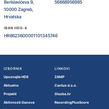
Berislavićeva 9,
56668956985
10000 Zagreb,
Hrvatska
IBAN HDS-A
HR8623600001101345746
IZBORNIK
LINKOVI
Upoznajte HDS
ZAMP
Aktualno
Cantus d.o.o.
Projekti
Glazba.hr
Aktivnosti članova
RecordingPlusScore