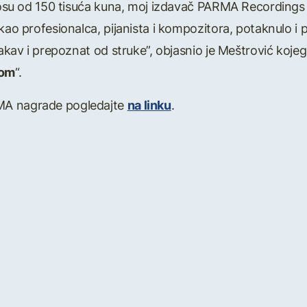
znosu od 150 tisuća kuna, moj izdavač PARMA Recordings u
kao profesionalca, pijanista i kompozitora, potaknulo i p
takav i prepoznat od struke”, objasnio je Meštrović koje
som
“.
MA nagrade pogledajte
na linku
.