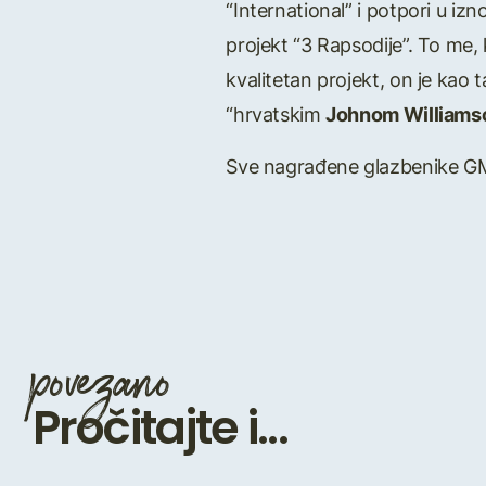
“International” i potpori u i
projekt “3 Rapsodije”. To me, 
kvalitetan projekt, on je kao 
“hrvatskim
Johnom William
Sve nagrađene glazbenike G
povezano
Pročitajte i...