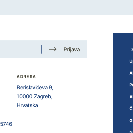
Prijava
I
U
A
ADRESA
P
Berislavićeva 9,
10000 Zagreb,
A
Hrvatska
Č
G
5746
N