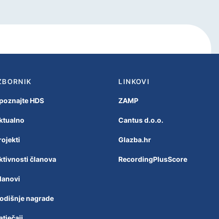
ZBORNIK
LINKOVI
poznajte HDS
ZAMP
ktualno
Cantus d.o.o.
rojekti
Glazba.hr
ktivnosti članova
RecordingPlusScore
lanovi
odišnje nagrade
atječaji