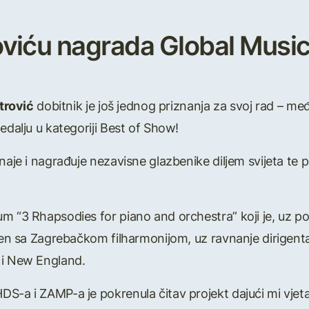
viću nagrada Global Musi
trović
dobitnik je još jednog priznanja za svoj rad – 
edalju u kategoriji Best of Show!
znaje i nagrađuje nezavisne glazbenike diljem svijeta te
m “3 Rhapsodies for piano and orchestra” koji je, uz po
ljen sa Zagrebačkom filharmonijom, uz ravnanje dirigen
 i New England.
S-a i ZAMP-a je pokrenula čitav projekt dajući mi vjetar