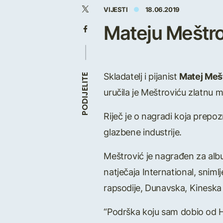
VIJESTI
18.06.2019
Mateju Meštro
Skladatelj i pijanist
Matej Meš
PODIJELITE
uručila je Meštroviću zlatnu m
Riječ je o nagradi koja prepo
glazbene industrije.
Meštrović je nagrađen za albu
natječaja International, snim
rapsodije, Dunavska, Kineska
“Podrška koju sam dobio od HD