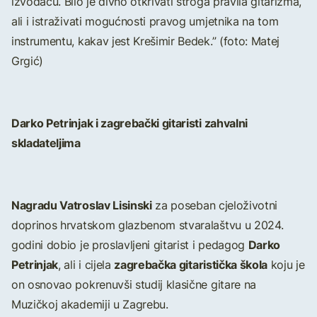
izvođaču. Bilo je divno otkrivati stroga pravila gitarizma,
ali i istraživati mogućnosti pravog umjetnika na tom
instrumentu, kakav jest Krešimir Bedek.” (foto: Matej
Grgić)
Darko Petrinjak i zagrebački gitaristi zahvalni
skladateljima
Nagradu
Vatroslav Lisinski
za poseban cjeloživotni
doprinos hrvatskom glazbenom stvaralaštvu u 2024.
Darko
godini dobio je proslavljeni gitarist i pedagog
Petrinjak
zagrebačka gitaristička škola
, ali i cijela
koju je
on osnovao pokrenuvši studij klasične gitare na
Muzičkoj akademiji u Zagrebu.