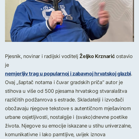
Željko Krznarić
Pjesnik, novinar i radijski voditelj
ostavio
je
nemjerljiv trag u popularnoj i zabavnoj hrvatskoj glazbi
.
Ovaj „šaptač notama i čuvar gradskih priča” autor je
stihova u više od 500 pjesama hrvatskog stvaralaštva
različitih podžanrova s estrade. Skladatelji i izvođači
obožavaju njegove tekstove s autentičnom mješavinom
urbane osjetljivosti, nostalgije i (svako)dnevne poetike
života. Njegove su emocije iskazane u stihu univerzalne,
komunikativne i lako pamtljive, uvijek iznova