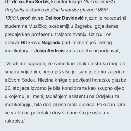
dr. sc. Evu Sedak
Uz
, koautor knjige
Glazba između.
Poglavlja o stotinu godina hrvatske glazbe (1890. –
prof. dr. sc. Dalibor Davidović
1990.)
,
njezin je nekadašnji
student na Muzičkoj akademiji u Zagrebu, gdje danas
predaje kao profesor u trajnom zvanju. Uz nju i on
Nagradu
dobiva HDS-ovu
pod imenom još jednog
Josip Andreis
muzikologa –
za taj epohalni poduhvat,.
„Veseli me nagrada, ne samo kao znak da struka moj rad
smatra vrijednim, nego još više jer sam je dobio zajedno
s Evom Sedak. Njezina knjiga o povijesti hrvatske glazbe
20. stoljeća izvorno je bila koncipirana kao skupno djelo
u kojemu je i meni, tadašnjem asistentu na Odsjeku za
muzikologiju, bila dodijeljena mala dionica. Pokušao sam
se vratiti na početak i dovršiti ono što je ostalo u
rukopisu.”