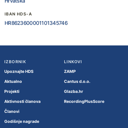
Hrvatska
IBAN HDS-A
HR8623600001101345746
IZBORNIK
LINKOVI
Upoznajte HDS
ZAMP
Aktualno
Cantus d.o.o.
Projekti
Glazba.hr
Aktivnosti članova
RecordingPlusScore
Članovi
Godišnje nagrade