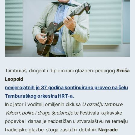
Siniša
Tamburaš, dirigent i diplomirani glazbeni pedagog
Leopold
nevjerojatnih je 37 godina kontinuirano proveo na čelu
Tamburaškog orkestra HRT-a.
Inicijator i voditelj omiljenih ciklusa
U ozračju tambure
,
Valceri, polke i druge špelancije
te Festivala kajkavske
popevke i danas je nedostižan u stvaralaštvu na temelju
Nagrade
tradicijske glazbe, stoga zaslužni dobitnik