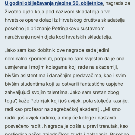
U godini obilježavanja njezine 50. obljetnice
, nagrada za
životno djelo koja pod nazivom skladatelja prve
hrvatske opere dolazi iz Hrvatskog društva skladatelja
posebno je priznanje Petrinjakovu sustavnom
naručivanju novih djela kod hrvatskih skladatelja.
„Iako sam kao dobitnik ove nagrade sada jedini
nominalno spomenuti, potpuno sam svjestan da je ona
usmjerena i mojim kolegama koji rade na akademiji,
bivšim asistentima i današnjim predavačima, kao i svim
bivšim studentima koji su ostvarili fantastične uspjehe
zahvaljujući svojim talentima. Jako sam sretan zbog
toga”, kaže Petrinjak koji još uvijek, pola stoljeća kasnije,
radi kao profesor na zagrebačkoj akademiji. „Mi smo
radili, još uvijek radimo, a moji će kolege i nastaviti
posvećeno raditi. Nagrada je došla u pravi trenutak, kao
posljedica našeg zajedničkog truda i zalaganja. Posebno