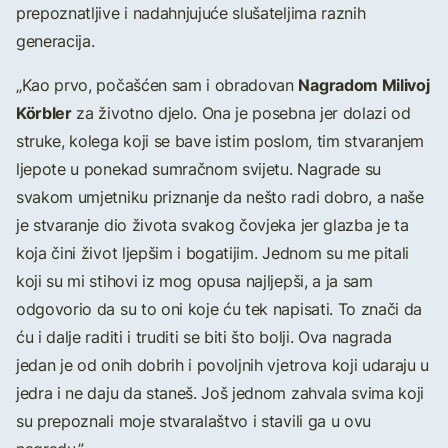
prepoznatljive i nadahnjujuće slušateljima raznih
generacija.
Nagradom Milivoj
„Kao prvo, počašćen sam i obradovan
Körbler
za životno djelo. Ona je posebna jer dolazi od
struke, kolega koji se bave istim poslom, tim stvaranjem
ljepote u ponekad sumračnom svijetu. Nagrade su
svakom umjetniku priznanje da nešto radi dobro, a naše
je stvaranje dio života svakog čovjeka jer glazba je ta
koja čini život ljepšim i bogatijim. Jednom su me pitali
koji su mi stihovi iz mog opusa najljepši, a ja sam
odgovorio da su to oni koje ću tek napisati. To znači da
ću i dalje raditi i truditi se biti što bolji. Ova nagrada
jedan je od onih dobrih i povoljnih vjetrova koji udaraju u
jedra i ne daju da staneš. Još jednom zahvala svima koji
su prepoznali moje stvaralaštvo i stavili ga u ovu