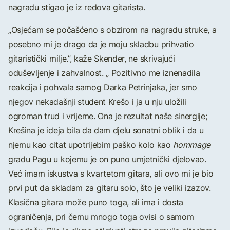
nagradu stigao je iz redova gitarista.
„Osjećam se počašćeno s obzirom na nagradu struke, a
posebno mi je drago da je moju skladbu prihvatio
gitaristički milje.”, kaže Skender, ne skrivajući
oduševljenje i zahvalnost. „ Pozitivno me iznenadila
reakcija i pohvala samog Darka Petrinjaka, jer smo
njegov nekadašnji student Krešo i ja u nju uložili
ogroman trud i vrijeme. Ona je rezultat naše sinergije;
Krešina je ideja bila da dam djelu sonatni oblik i da u
njemu kao citat upotrijebim paško kolo kao
hommage
gradu Pagu u kojemu je on puno umjetnički djelovao.
Već imam iskustva s kvartetom gitara, ali ovo mi je bio
prvi put da skladam za gitaru solo, što je veliki izazov.
Klasična gitara može puno toga, ali ima i dosta
ograničenja, pri čemu mnogo toga ovisi o samom