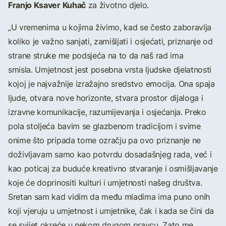
Franjo Ksaver Kuhač
za životno djelo.
„U vremenima u kojima živimo, kad se često zaboravlja
koliko je važno sanjati, zamišljati i osjećati, priznanje od
strane struke me podsjeća na to da naš rad ima
smisla. Umjetnost jest posebna vrsta ljudske djelatnosti
kojoj je najvažnije izražajno sredstvo emocija. Ona spaja
ljude, otvara nove horizonte, stvara prostor dijaloga i
izravne komunikacije, razumijevanja i osjećanja. Preko
pola stoljeća bavim se glazbenom tradicijom i svime
onime što pripada tome ozračju pa ovo priznanje ne
doživljavam samo kao potvrdu dosadašnjeg rada, već i
kao poticaj za buduće kreativno stvaranje i osmišljavanje
koje će doprinositi kulturi i umjetnosti našeg društva.
Sretan sam kad vidim da među mladima ima puno onih
koji vjeruju u umjetnost i umjetnike, čak i kada se čini da
se svijet okreće u nekom drugom pravcu. Zato me