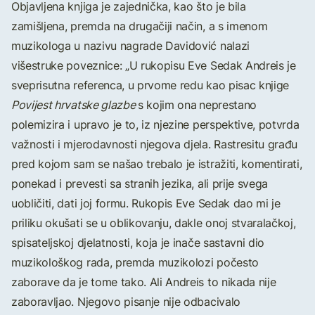
Objavljena knjiga je zajednička, kao što je bila
zamišljena, premda na drugačiji način, a s imenom
muzikologa u nazivu nagrade Davidović nalazi
višestruke poveznice: „U rukopisu Eve Sedak Andreis je
sveprisutna referenca, u prvome redu kao pisac knjige
Povijest hrvatske glazbe
s kojim ona
neprestano
polemizira i upravo je to, iz njezine perspektive, potvrda
važnosti i mjerodavnosti njegova djela. Rastresitu građu
pred kojom sam se našao trebalo je istražiti, komentirati,
ponekad i prevesti sa stranih jezika, ali prije svega
uobličiti, dati joj formu. Rukopis Eve Sedak dao mi je
priliku okušati se u oblikovanju, dakle onoj stvaralačkoj,
spisateljskoj djelatnosti, koja je inače sastavni dio
muzikološkog rada, premda muzikolozi počesto
zaborave da je tome tako. Ali Andreis to nikada nije
zaboravljao. Njegovo pisanje nije odbacivalo