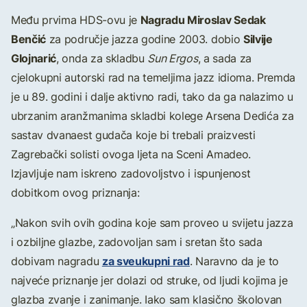
Nagradu Miroslav Sedak
Među prvima HDS-ovu je
Benčić
Silvije
za područje jazza godine 2003. dobio
Glojnarić
, onda za skladbu
Sun Ergos
, a sada za
cjelokupni autorski rad na temeljima jazz idioma. Premda
je u 89. godini i dalje aktivno radi, tako da ga nalazimo u
ubrzanim aranžmanima skladbi kolege Arsena Dedića za
sastav dvanaest gudača koje bi trebali praizvesti
Zagrebački solisti ovoga ljeta na Sceni Amadeo.
Izjavljuje nam iskreno zadovoljstvo i ispunjenost
dobitkom ovog priznanja:
„Nakon svih ovih godina koje sam proveo u svijetu jazza
i ozbiljne glazbe, zadovoljan sam i sretan što sada
za sveukupni rad
dobivam nagradu
. Naravno da je to
najveće priznanje jer dolazi od struke, od ljudi kojima je
glazba zvanje i zanimanje. Iako sam klasično školovan