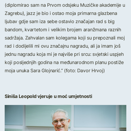
(diplomirao sam na Prvom odsjeku Muzičke akademije u
Zagrebu), jazz je bio i ostao moja primarna glazbena
ljubav gdje sam iza sebe ostavio značajan rad s big
bandom, kvartetom i velikim brojem aranžmana raznih
sadržaja. Zahvalan sam kolegama koji su prepoznali moj
rad i dodijelili mi ovu značajnu nagradu, ali ja imam još
jednu nagradu koja mi je najviše pri srcu: svjetski uspjeh
koji posljednjih godina na međunarodnom planu postiže
moja unuka Sara Glojnarić.” (foto: Davor Hrvoj)
Siniša Leopold vjeruje u moć umjetnosti