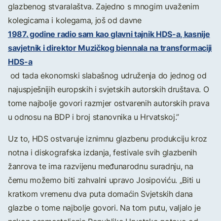
glazbenog stvaralaštva. Zajedno s mnogim uvaženim
kolegicama i kolegama, još od davne
1987. godine radio sam kao glavni tajnik HDS-a, kasnije
savjetnik i direktor Muzičkog biennala na transformaciji
HDS-a
od tada ekonomski slabašnog udruženja do jednog od
najuspješnijih europskih i svjetskih autorskih društava. O
tome najbolje govori razmjer ostvarenih autorskih prava
u odnosu na BDP i broj stanovnika u Hrvatskoj.”
Uz to, HDS ostvaruje iznimnu glazbenu produkciju kroz
notna i diskografska izdanja, festivale svih glazbenih
žanrova te ima razvijenu međunarodnu suradnju, na
čemu možemo biti zahvalni upravo Josipoviću. „Biti u
kratkom vremenu dva puta domaćin Svjetskih dana
glazbe o tome najbolje govori. Na tom putu, valjalo je