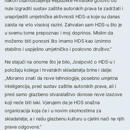
nakon osamostaljenja Republike Hrvatske gotovo od
nule izgraditi sustav zaštite autorskih prava te zadržati i
unaprijediti umjetničke aktivnosti HDS-a koje su danas
zaista na vrlo visokoj razini. Zahvalan sam HDS-u što je
u svemu tome prepoznao i moj doprinos. Mislim da
možemo biti ponosni što imamo HDS kao iznimno
stabilno i uspješno umjetničko i poslovno društvo.”
Ne stajući na onome što je bilo, Josipović o HDS-u i
položaju kolega i hrvatskih skladatelja brine i dalje:
„Moramo znati da nove tehnologije, posebno umjetna
inteligencija, pred sustav zaštite autorskih prava, ali i
pred samo glazbeno stvaralaštvo donose nove izazove
koji neće biti laki. Vjerujem da je HDS snažna
organizacija koja će i u novim okolnostima za
skladatelje, a i našu glazbenu kulturu u cjelini naći na njih
prave odgovore.“