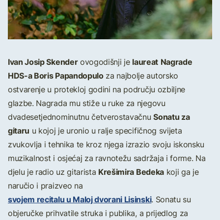
Ivan Josip Skender
laureat
Nagrade
ovogodišnji je
HDS-a Boris Papandopulo
za najbolje autorsko
ostvarenje u protekloj godini na području ozbiljne
glazbe. Nagrada mu stiže u ruke za njegovu
Sonatu za
dvadesetjednominutnu četverostavačnu
gitaru
u kojoj je uronio u ralje specifičnog svijeta
zvukovlja i tehnika te kroz njega izrazio svoju iskonsku
muzikalnost i osjećaj za ravnotežu sadržaja i forme. Na
Krešimira Bedeka
djelu je radio uz gitarista
koji ga je
naručio i praizveo na
svojem recitalu u Maloj dvorani Lisinski
. Sonatu su
objeručke prihvatile struka i publika, a prijedlog za