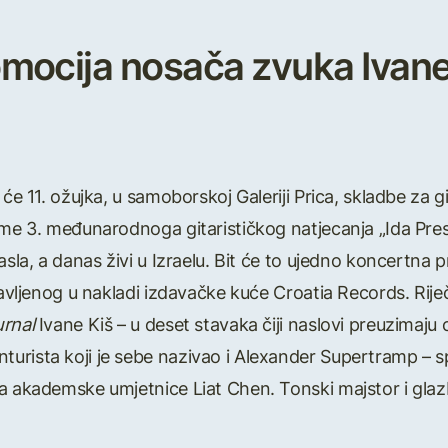
mocija nosača zvuka Ivane 
 će 11. ožujka, u samoborskoj Galeriji Prica, skladbe za g
eme 3. međunarodnoga gitarističkog natjecanja „Ida Pre
rasla, a danas živi u Izraelu. Bit će to ujedno koncertn
javljenog u nakladi izdavačke kuće Croatia Records. Riječ
rnal
Ivane Kiš – u deset stavaka čiji naslovi preuzimaju
urista koji je sebe nazivao i Alexander Supertramp – s
a akademske umjetnice Liat Chen. Tonski majstor i glazb