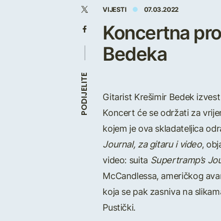
VIJESTI
07.03.2022
Koncertna pro
Bedeka
PODIJELITE
Gitarist Krešimir Bedek izvest
Koncert će se održati za vrij
kojem je ova skladateljica od
Journal, za gitaru i video
, ob
video: suita
Supertramp’s Jou
McCandlessa, američkog avant
koja se pak zasniva na slikam
Pustički.