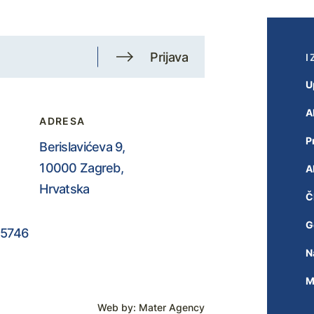
Prijava
I
U
A
ADRESA
P
Berislavićeva 9,
10000 Zagreb,
A
Hrvatska
Č
G
5746
N
M
Web by:
Mater Agency