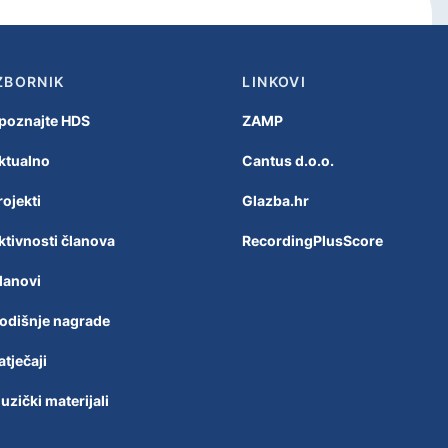
ZBORNIK
LINKOVI
poznajte HDS
ZAMP
ktualno
Cantus d.o.o.
rojekti
Glazba.hr
ktivnosti članova
RecordingPlusScore
lanovi
odišnje nagrade
atječaji
uzički materijali