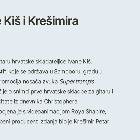
Kiš i Krešimira
itaru hrvatske skladateljice Ivane Kiš.
sti“, koje se održava u Samoboru, gradu u
a promocija nosača zvuka
Supertramp’s
 je o snimci prve hrvatske skladbe za gitaru i
 citate iz dnevnika Christophera
pojena je s videoanimacijom Roya Shapire,
eni producent izdanja bio je Krešimir Petar