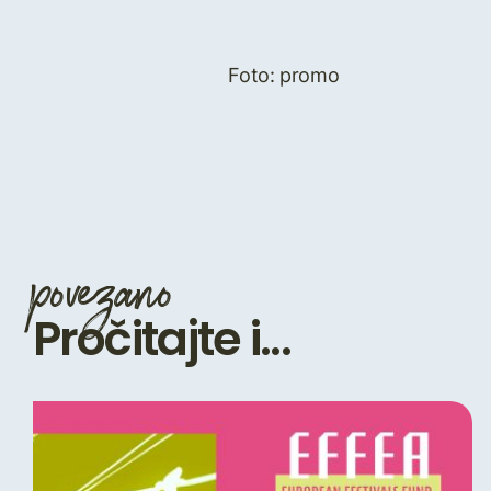
Foto: promo
povezano
Pročitajte i...