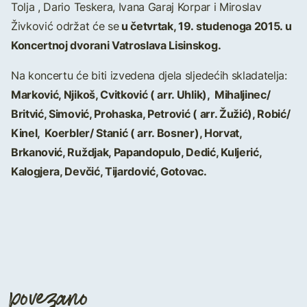
Tolja , Dario Teskera, Ivana Garaj Korpar i Miroslav
u četvrtak, 19. studenoga 2015. u
Živković održat će se
Koncertnoj dvorani Vatroslava Lisinskog.
Na koncertu će biti izvedena djela sljedećih skladatelja:
Marković, Njikoš, Cvitković ( arr. Uhlik), Mihaljinec/
Britvić, Simović, Prohaska, Petrović ( arr. Žužić), Robić/
Kinel, Koerbler/ Stanić ( arr. Bosner), Horvat,
Brkanović, Ruždjak, Papandopulo, Dedić, Kuljerić,
Kalogjera, Devčić, Tijardović, Gotovac.
povezano