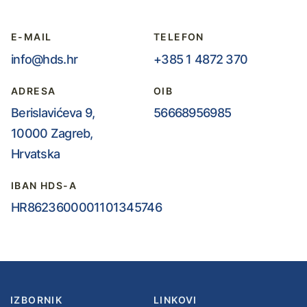
E-MAIL
TELEFON
info@hds.hr
+385 1 4872 370
ADRESA
OIB
Berislavićeva 9,
56668956985
10000 Zagreb,
Hrvatska
IBAN HDS-A
HR8623600001101345746
IZBORNIK
LINKOVI