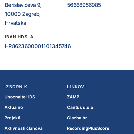
Berislavićeva 9,
56668956985
10000 Zagreb,
Hrvatska
IBAN HDS-A
HR8623600001101345746
IZBORNIK
LINKOVI
Upoznajte HDS
ZAMP
Aktualno
Cantus d.o.o.
Projekti
Glazba.hr
Aktivnosti članova
RecordingPlusScore