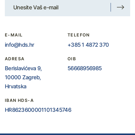
E-MAIL
TELEFON
info@hds.hr
+385 1 4872 370
ADRESA
OIB
Berislavićeva 9,
56668956985
10000 Zagreb,
Hrvatska
IBAN HDS-A
HR8623600001101345746