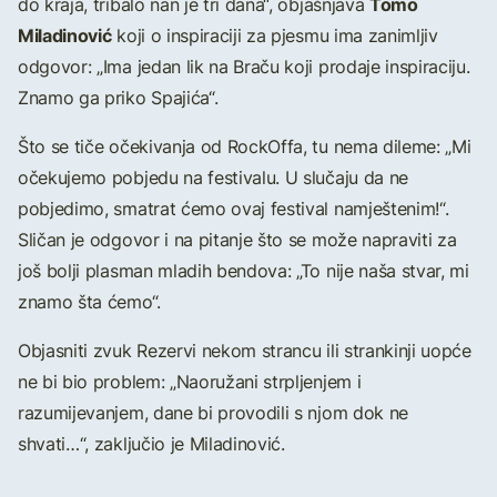
Tomo
do kraja, tribalo nan je tri dana“, objašnjava
Miladinović
koji o inspiraciji za pjesmu ima zanimljiv
odgovor: „Ima jedan lik na Braču koji prodaje inspiraciju.
Znamo ga priko Spajića“.
Što se tiče očekivanja od RockOffa, tu nema dileme: „Mi
očekujemo pobjedu na festivalu. U slučaju da ne
pobjedimo, smatrat ćemo ovaj festival namještenim!“.
Sličan je odgovor i na pitanje što se može napraviti za
još bolji plasman mladih bendova: „To nije naša stvar, mi
znamo šta ćemo“.
Objasniti zvuk Rezervi nekom strancu ili strankinji uopće
ne bi bio problem: „Naoružani strpljenjem i
razumijevanjem, dane bi provodili s njom dok ne
shvati…“, zaključio je Miladinović.