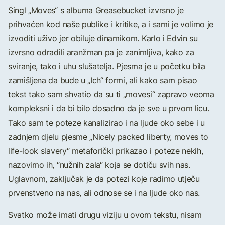
Singl „Moves“ s albuma Greasebucket izvrsno je
prihvaćen kod naše publike i kritike, a i sami je volimo je
izvoditi uživo jer obiluje dinamikom. Karlo i Edvin su
izvrsno odradili aranžman pa je zanimljiva, kako za
sviranje, tako i uhu slušatelja. Pjesma je u početku bila
zamišljena da bude u „Ich“ formi, ali kako sam pisao
tekst tako sam shvatio da su ti „movesi“ zapravo veoma
kompleksni i da bi bilo dosadno da je sve u prvom licu.
Tako sam te poteze kanalizirao i na ljude oko sebe i u
zadnjem djelu pjesme „Nicely packed liberty, moves to
life-look slavery“ metaforički prikazao i poteze nekih,
nazovimo ih, “nužnih zala“ koja se dotiču svih nas.
Uglavnom, zaključak je da potezi koje radimo utječu
prvenstveno na nas, ali odnose se i na ljude oko nas.
Svatko može imati drugu viziju u ovom tekstu, nisam