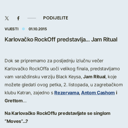
PODIJELITE
VIJESTI
01.10.2015
Karlovačko RockOff predstavlja... Jam Ritual
Dok se pripremamo za posljednju izlučnu večer
Karlovačko RockOffa uoči velikog finala, predstavljamo
Jam Ritual
vam varaždinsku verziju Black Keysa,
, koje
možete gledati ovog petka, 2. listopada, u zagrebačkom
Rezervama
,
Antom Cashom
i
klubu Katran, zajedno s
Grettom
…
Na Karlovačko RockOffu predstavljate se singlom
“Moves”…?