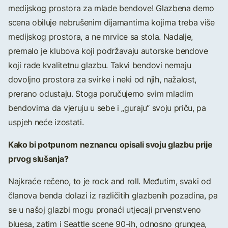
medijskog prostora za mlade bendove! Glazbena demo
scena obiluje nebrušenim dijamantima kojima treba više
medijskog prostora, a ne mrvice sa stola. Nadalje,
premalo je klubova koji podržavaju autorske bendove
koji rade kvalitetnu glazbu. Takvi bendovi nemaju
dovoljno prostora za svirke i neki od njih, nažalost,
prerano odustaju. Stoga poručujemo svim mladim
bendovima da vjeruju u sebe i „guraju“ svoju priču, pa
uspjeh neće izostati.
Kako bi potpunom neznancu opisali svoju glazbu prije
prvog slušanja?
Najkraće rečeno, to je rock and roll. Međutim, svaki od
članova benda dolazi iz različitih glazbenih pozadina, pa
se u našoj glazbi mogu pronaći utjecaji prvenstveno
bluesa, zatim i Seattle scene 90-ih, odnosno grungea,