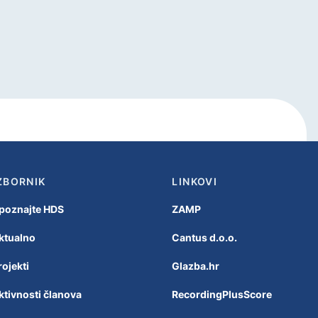
ZBORNIK
LINKOVI
poznajte HDS
ZAMP
ktualno
Cantus d.o.o.
rojekti
Glazba.hr
ktivnosti članova
RecordingPlusScore