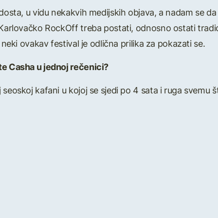
dosta, u vidu nekakvih medijskih objava, a nadam se da ć
 Karlovačko RockOff treba postati, odnosno ostati tradi
 neki ovakav festival je odlična prilika za pokazati se.
te Casha u jednoj rečenici?
seoskoj kafani u kojoj se sjedi po 4 sata i ruga svemu š