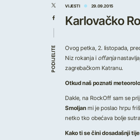
VIJESTI
29.09.2015
Karlovačko Ro
Ovog petka, 2. listopada, pre
PODIJELITE
Niz rokanja i
offanja
nastavlja
zagrebačkom Katranu.
Otkud naš poznati meteorolo
Dakle, na RockOff sam se prija
Smoljan
mi je poslao hrpu fri
netko tko obećava bolje sutra
Kako ti se čini dosadašnji tij