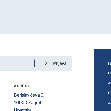
Prijava
I
U
A
ADRESA
P
Berislavićeva 9,
10000 Zagreb,
A
Hrvatska