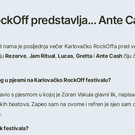
ckOff predstavlja... Ante 
d nama je posljednja večer Karlovačko RockOffa pred veli
ju
Rezerve
,
Jam Ritual
,
Lucas
,
Gretta
i
Ante Cash
čiju
g u pjesmi na Karlovačko RockOff festivalu?
vio s pjesmom u kojoj je Zoran Vakula glavni lik, napisa
ških beatova. Zapeo sam na ovome i refren je sjeo sam o
.
ek festivala?