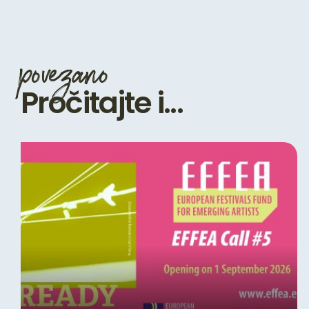
povezano
Pročitajte i...