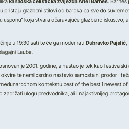
lika
kanadska čelistička zvijezda Ariel Barnes
. Barnes 
u pristaju glazbeni stilovi od baroka pa sve do suvrem
 usponu” koja stvara očaravajuće glazbeno iskustvo, a u
nje u 19:30 sati te će ga moderirati
Dubravko Pajalić
,
lagajni Laube.
snovan je 2001. godine, a nastao je tek kao festivalsk
ne okvire te nemilosrdno nastavio samostalni prodor i te
u međunarodnom kontekstu best of the best i newest of
 zadržati ulogu predvodnika, ali i najaktivnijeg protago