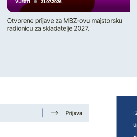
VIJESTI
31.07.2026
Otvorene prijave za MBZ-ovu majstorsku
radionicu za skladatelje 2027.
Prijava
I
U