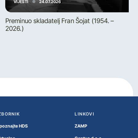
VIJESTI
24.07.2026
Preminuo skladatelj Fran Šojat (1954. –
2026.)
ZBORNIK
LINKOVI
poznajte HDS
ZAMP