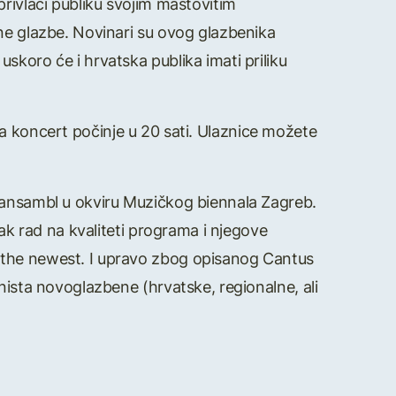
privlači publiku svojim maštovitim
ene glazbe. Novinari su ovog glazbenika
skoro će i hrvatska publika imati priliku
 a koncert počinje u 20 sati. Ulaznice možete
i ansambl u okviru Muzičkog biennala Zagreb.
žak rad na kvaliteti programa i njegove
 the newest. I upravo zbog opisanog Cantus
nista novoglazbene (hrvatske, regionalne, ali