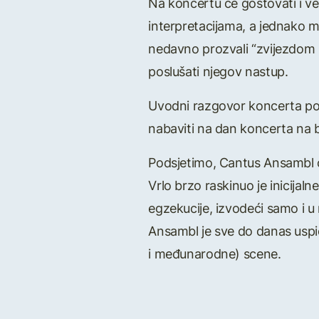
Na koncertu će gostovati i ve
interpretacijama, a jednako m
nedavno prozvali “zvijezdom u
poslušati njegov nastup.
Uvodni razgovor koncerta poči
nabaviti na dan koncerta na b
Podsjetimo, Cantus Ansambl o
Vrlo brzo raskinuo je inicijal
egzekucije, izvodeći samo i 
Ansambl je sve do danas uspio
i međunarodne) scene.