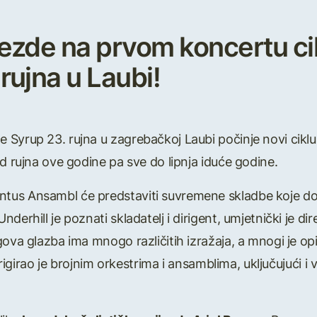
ezde na prvom koncertu ci
rujna u Laubi!
 Syrup 23. rujna u zagrebačkoj Laubi počinje novi cik
od rujna ove godine pa sve do lipnja iduće godine.
tus Ansambl će predstaviti suvremene skladbe koje d
 Underhill je poznati skladatelj i dirigent, umjetnički je
ova glazba ima mnogo različitih izražaja, a mnogi je opis
Dirigirao je brojnim orkestrima i ansamblima, uključujući 